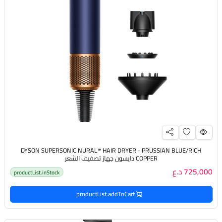
DYSON SUPERSONIC NURAL™️ HAIR DRYER - PRUSSIAN BLUE/RICH
COPPER دايسون جهاز تصفيف الشعر
725,000 د.ع
productList.inStock
productList.addToCart