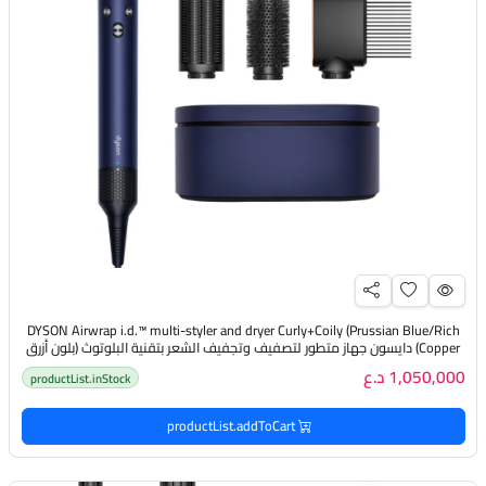
DYSON Airwrap i.d.™️ multi-styler and dryer Curly+Coily (Prussian Blue/Rich
Copper) دايسون جهاز متطور لتصفيف وتجفيف الشعر بتقنية البلوتوث (بلون أزرق
نحاسي)
1,050,000 د.ع
productList.inStock
productList.addToCart