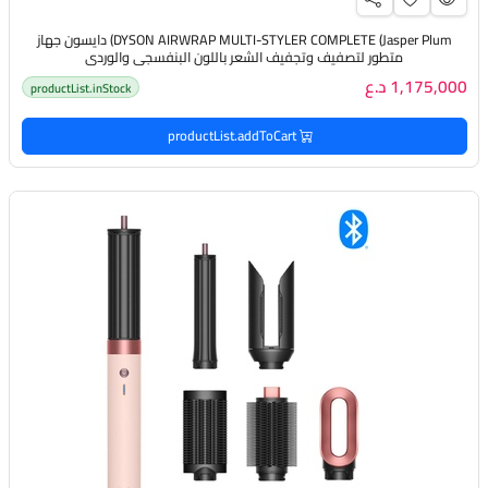
DYSON AIRWRAP MULTI-STYLER COMPLETE (Jasper Plum) دايسون جهاز
متطور لتصفيف وتجفيف الشعر باللون البنفسجي والوردي
1,175,000 د.ع
productList.inStock
productList.addToCart