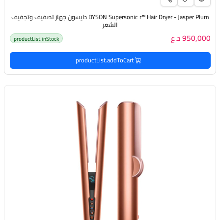
DYSON Supersonic r™️ Hair Dryer - Jasper Plum دايسون جهاز تصفيف وتجفيف
الشعر
950,000 د.ع
productList.inStock
productList.addToCart