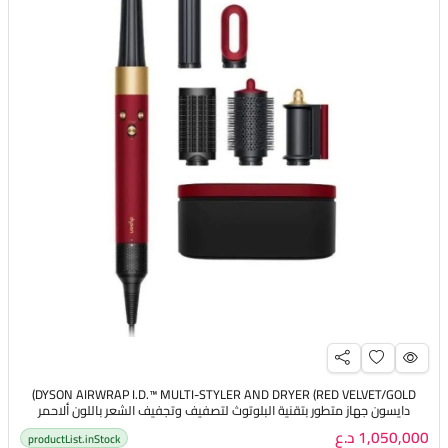
DYSON AIRWRAP I.D.™ MULTI-STYLER AND DRYER (RED VELVET/GOLD)
دايسون جهاز متطور بتقنية البلوتوث لتصفيف وتجفيف الشعر باللون ألاحمر
المخملي ، والذهبي
1,050,000 د.ع
productList.inStock