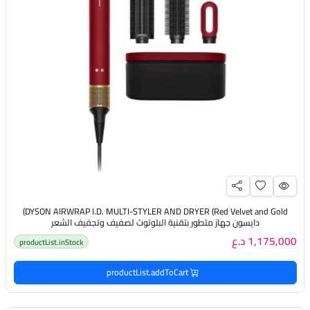
DYSON AIRWRAP I.D. MULTI-STYLER AND DRYER (Red Velvet and Gold)
دايسون جهاز متطور بتقنية البلوتوث لصفيف وتجفيف الشعر
1,175,000 د.ع
productList.inStock
productList.addToCart