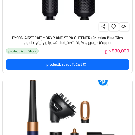
DYSON AIRSTRAIT™️ DRYR AND STRAIGHTENER (Prussian Blue/Rich
Copper) دايسون مكواة لتصفيف الشعر (بلون أزرق نحاسي)
880,000 د.ع
productList.inStock
productList.addToCart