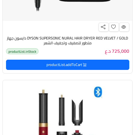
DYSON SUPERSONIC NURAL HAIR DRYER RED VELVET / GOLD دايسون جهاز
متطور لتصفيف وتجفيف الشعر
725,000 د.ع
productList.inStock
productList.addToCart