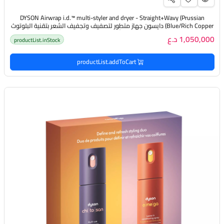
DYSON Airwrap i.d.™️ multi-styler and dryer - Straight+Wavy (Prussian
Blue/Rich Copper) دايسون جهاز متطور لتصفيف وتجفيف الشعر بتقنية البلوتوث
(بلون أزرق نحاسي)
1,050,000 د.ع
productList.inStock
productList.addToCart