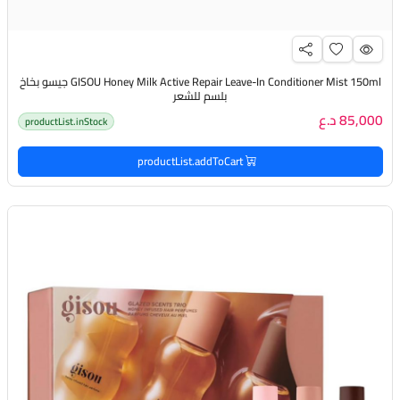
GISOU Honey Milk Active Repair Leave-In Conditioner Mist 150ml جيسو بخاخ
بلسم للشعر
85,000 د.ع
productList.inStock
productList.addToCart