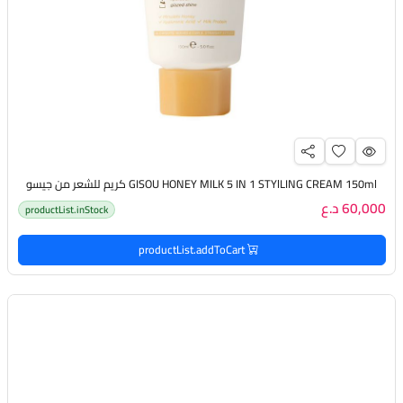
GISOU HONEY MILK 5 IN 1 STYlLING CREAM 150ml كريم للشعر من جيسو
60,000 د.ع
productList.inStock
productList.addToCart