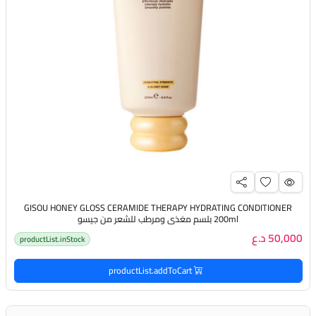
GISOU HONEY GLOSS CERAMIDE THERAPY HYDRATING CONDITIONER
200ml بلسم مغذي ومرطب للشعر من جيسو
50,000 د.ع
productList.inStock
productList.addToCart