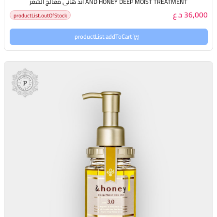
AND HONEY DEEP MOIST TREATMENT اند هاني معالج الشعر
36,000 د.ع
productList.outOfStock
productList.addToCart