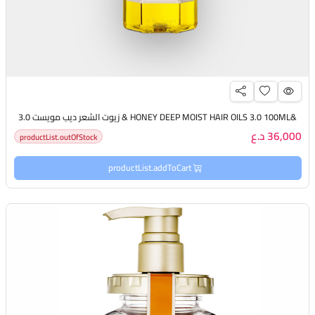
&HONEY DEEP MOIST HAIR OILS 3.0 100ML & زيوت الشعر ديب مويست 3.0
36,000 د.ع
productList.outOfStock
productList.addToCart