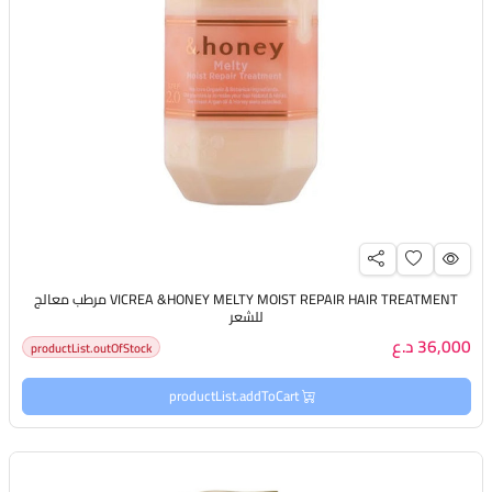
VICREA &HONEY MELTY MOIST REPAIR HAIR TREATMENT مرطب معالج
للشعر
36,000 د.ع
productList.outOfStock
productList.addToCart