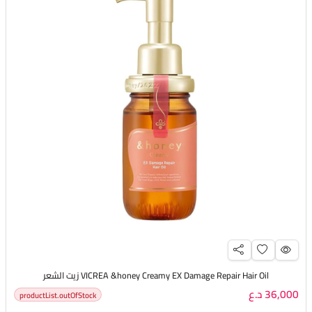
VICREA &honey Creamy EX Damage Repair Hair Oil زيت الشعر
36,000 د.ع
productList.outOfStock