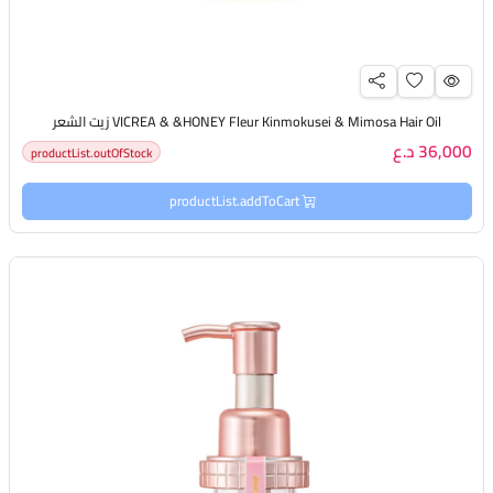
VICREA & &HONEY Fleur Kinmokusei & Mimosa Hair Oil زيت الشعر
36,000 د.ع
productList.outOfStock
productList.addToCart