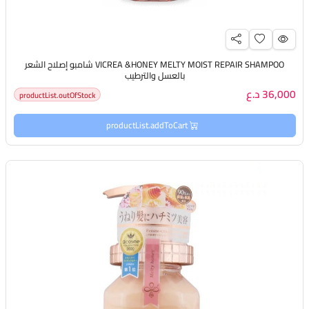
VICREA &HONEY MELTY MOIST REPAIR SHAMPOO شامبو إصلاح الشعر
بالعسل والترطيب
36,000 د.ع
productList.outOfStock
productList.addToCart