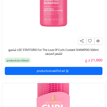
LEE STAFFORD For The Love Of Curls Custard SHAMPOO 500ml شامبو
للشعر المجعد
21,000 د.ع
productList.inStock
productList.addToCart