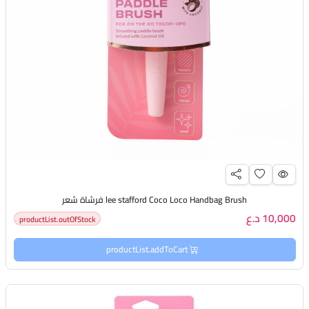
lee stafford Coco Loco Handbag Brush فرشاة شعر
10,000 د.ع
productList.outOfStock
productList.addToCart