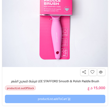
LEE STAFFORD Smooth & Polish Paddle Brush فرشاة لتسريح الشعر
15,000 د.ع
productList.outOfStock
productList.addToCart