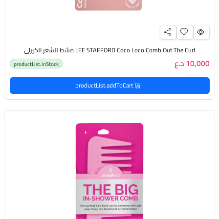
LEE STAFFORD Coco Loco Comb Out The Curl مشط للشعر الكيرلي
10,000 د.ع
productList.inStock
productList.addToCart