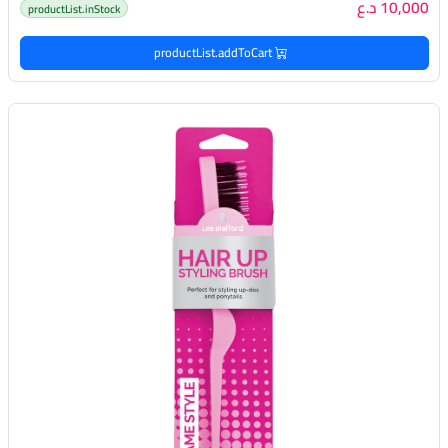
10,000 د.ع
productList.inStock
productList.addToCart