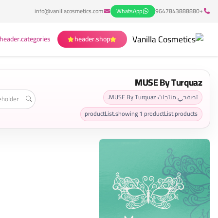
info@vanillacosmetics.com
WhatsApp
+9647843888880
header.categories
header.shop
MUSE By Turquaz
تصفحي منتجات MUSE By Turquaz.
productList.showing
1
productList.products