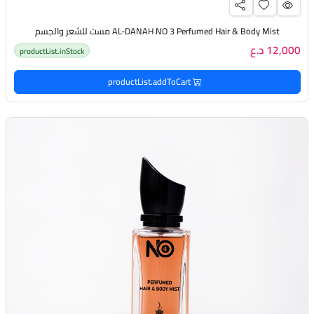
AL-DANAH NO 3 Perfumed Hair & Body Mist مست للشعر والجسم
12,000 د.ع
productList.inStock
productList.addToCart