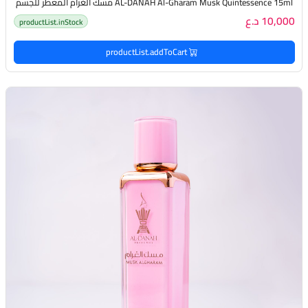
AL-DANAH Al-Gharam Musk Quintessence 15ml مسك الغرام المعطر للجسم
10,000 د.ع
productList.inStock
productList.addToCart