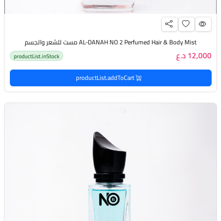
AL-DANAH NO 2 Perfumed Hair & Body Mist مست للشعر والجسم
12,000 د.ع
productList.inStock
productList.addToCart