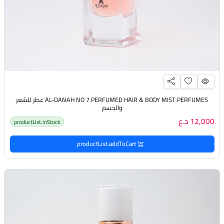
AL-DANAH NO 7 PERFUMED HAIR & BODY MIST PERFUMES عطر للشعر
والجسم
12,000 د.ع
productList.inStock
productList.addToCart