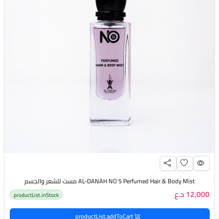
AL-DANAH NO 5 Perfumed Hair & Body Mist مست للشعر والجسم
12,000 د.ع
productList.inStock
productList.addToCart