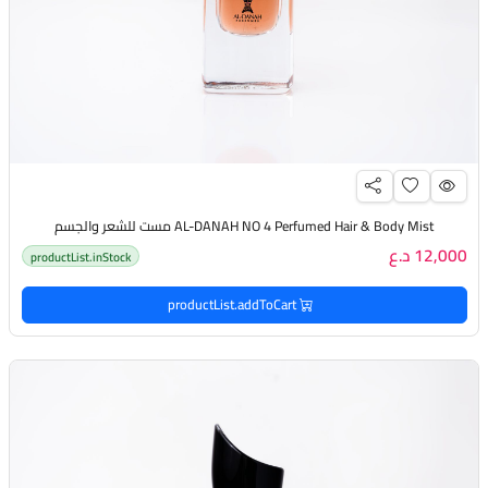
AL-DANAH NO 4 Perfumed Hair & Body Mist مست للشعر والجسم
12,000 د.ع
productList.inStock
productList.addToCart