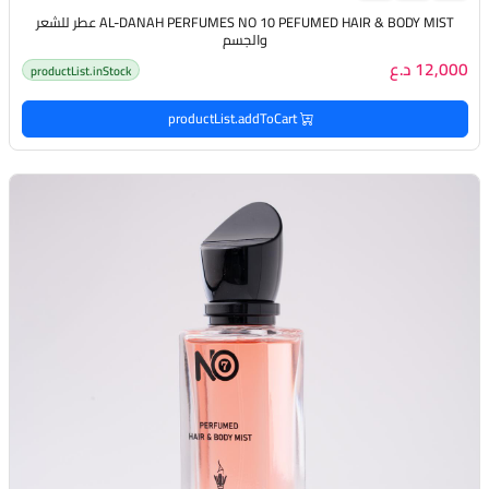
AL-DANAH PERFUMES NO 10 PEFUMED HAIR & BODY MIST عطر للشعر
والجسم
12,000 د.ع
productList.inStock
productList.addToCart