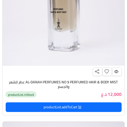
AL-DANAH PERFUMES NO 9 PERFUMED HAIR & BODY MIST عطر للشعر
والجسم
12,000 د.ع
productList.inStock
productList.addToCart