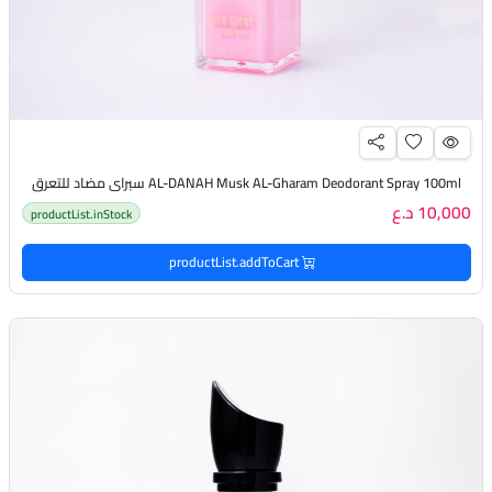
AL-DANAH Musk AL-Gharam Deodorant Spray 100ml سبراي مضاد للتعرق
10,000 د.ع
productList.inStock
productList.addToCart