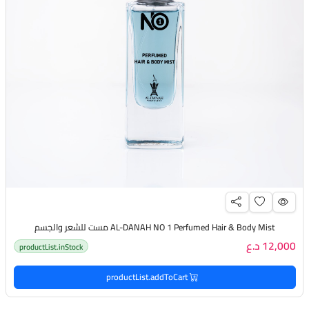
AL-DANAH NO 1 Perfumed Hair & Body Mist مست للشعر والجسم
12,000 د.ع
productList.inStock
productList.addToCart