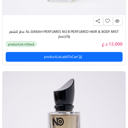
AL-DANAH PERFUMES NO 8 PERFUMED HAIR & BODY MIST عطر للشعر
والجسم
12,000 د.ع
productList.inStock
productList.addToCart