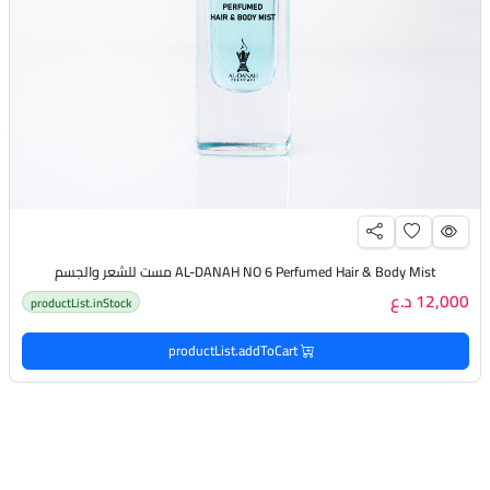
AL-DANAH NO 6 Perfumed Hair & Body Mist مست للشعر والجسم
12,000 د.ع
productList.inStock
productList.addToCart