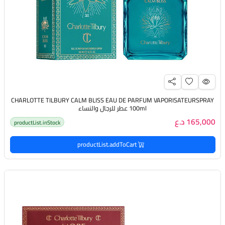
CHARLOTTE TILBURY CALM BLISS EAU DE PARFUM VAPORISATEURSPRAY
100ml عطر للرجال والنساء
165,000 د.ع
productList.inStock
productList.addToCart