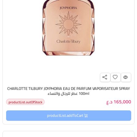
CHARLOTTE TILBURY JOYPHORIA EAU DE PARFUM VAPORISATEUR SPRAY
100ml عطر للرجال والنساء
165,000 د.ع
productList.outOfStock
productList.addToCart