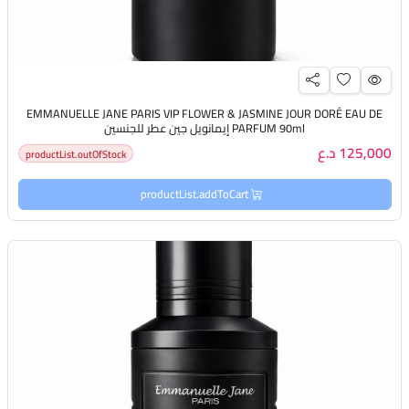
EMMANUELLE JANE PARIS VIP FLOWER & JASMINE JOUR DORÉ EAU DE
PARFUM 90ml إيمانويل جين عطر للجنسين
125,000 د.ع
productList.outOfStock
productList.addToCart