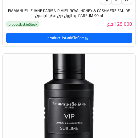
EMMANUELLE JANE PARIS VIP MIEL ROYALHONEY & CASHMERE EAU DE
PARFUM 90ml إيمانويل جين عطر للجنسين
125,000 د.ع
productList.inStock
productList.addToCart