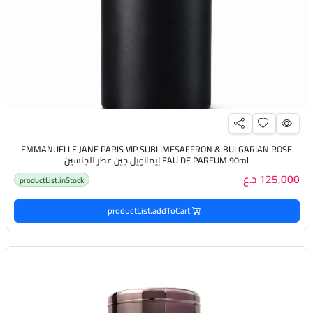
EMMANUELLE JANE PARIS VIP SUBLIMESAFFRON & BULGARIAN ROSE
EAU DE PARFUM 90ml إيمانويل جين عطر للجنسين
125,000 د.ع
productList.inStock
productList.addToCart