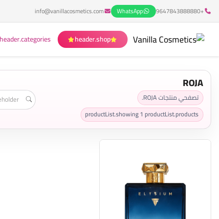
info@vanillacosmetics.com
WhatsApp
+9647843888880
header.categories
header.shop
ROJA
تصفحي منتجات ROJA.
productList.showing
1
productList.products