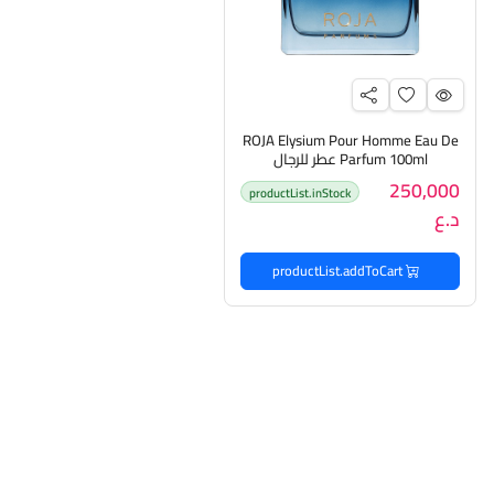
ROJA Elysium Pour Homme Eau De
Parfum 100ml عطر للرجال
250,000
productList.inStock
د.ع
productList.addToCart