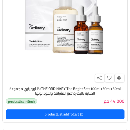
THE ORDINARY The Bright Set (100ml+30ml+30ml) ذا اوردينري مجموعة
العناية بالبشرة تعزز الاشراقة وتحود لونها
44,000 د.ع
productList.inStock
productList.addToCart