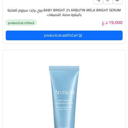
BABY BRIGHT 2% ARBUTIN MELA BRIGHT SERUM بيبي برايت سيروم للعناية
بالبشرة مضاد للتصبغات
19,000 د.ع
productList.inStock
productList.addToCart