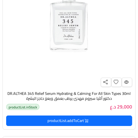
DR.ALTHEA 345 Relief Serum Hydrating & Calming For All Skin Types 30ml
دكتور ألثيا سيروم مهدئ يرطب بعمق ويعزز حاجز البشرة
29,000 د.ع
productList.inStock
productList.addToCart