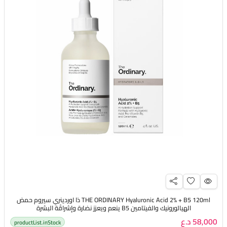
THE ORDINARY Hyaluronic Acid 2% + B5 120ml ذا اوردينري سيروم حمض
الهيالورونيك والفيتامين B5 ينعم ويعزز نضارة وإشراقًة البشرة
58,000 د.ع
productList.inStock