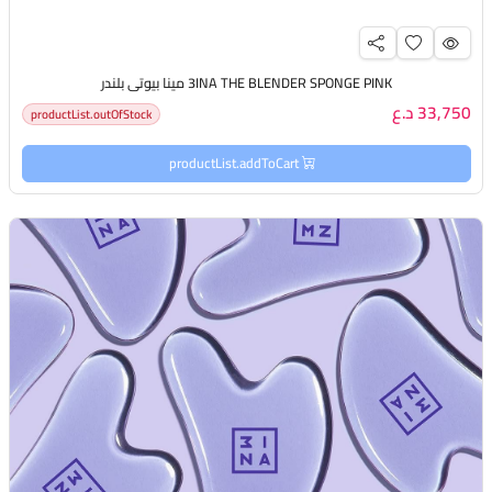
3INA THE BLENDER SPONGE PINK مينا بيوتي بلندر
33,750 د.ع
productList.outOfStock
productList.addToCart