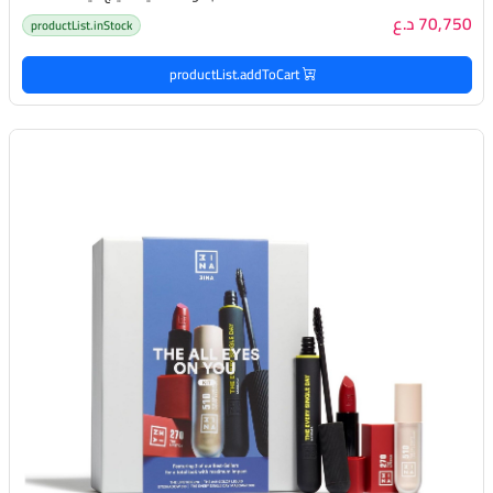
70,750 د.ع
productList.inStock
productList.addToCart