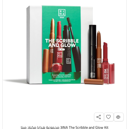
3INA The Scribble and Glow Kit مجموعة هدايا مكياج مينا