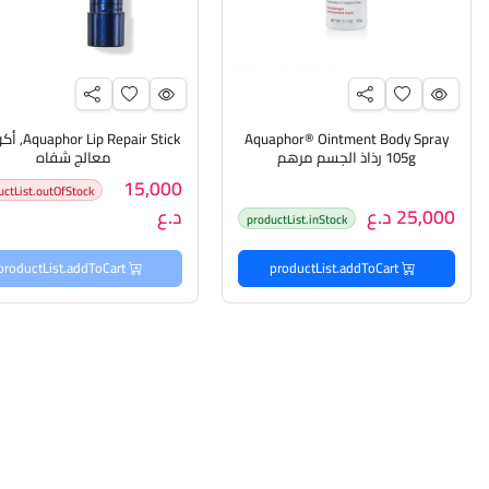
Aquaphor® Ointment Body Spray
ip Repair Stick
105g رذاذ الجسم مرهم
معالج شفاه
15,000
uctList.outOfStock
25,000 د.ع
د.ع
productList.inStock
productList.addToCart
productList.addToCart