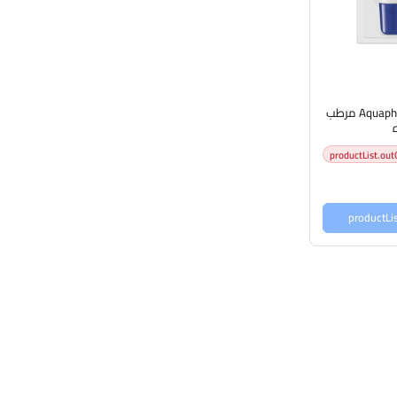
Aquaphor Lip Repair - 10ml مرطب
productList.out