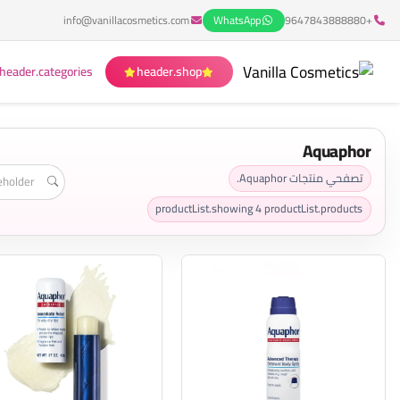
info@vanillacosmetics.com
WhatsApp
+9647843888880
header.categories
header.shop
Aquaphor
تصفحي منتجات Aquaphor.
productList.showing
4
productList.products