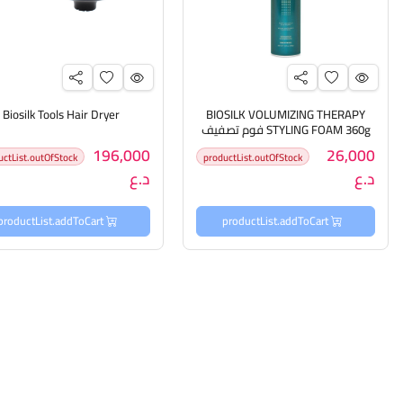
Biosilk Tools Hair Dryer
BIOSILK VOLUMIZING THERAPY
STYLING FOAM 360g فوم تصفيف
الشعر
196,000
26,000
uctList.outOfStock
productList.outOfStock
د.ع
د.ع
productList.addToCart
productList.addToCart