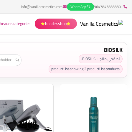
info@vanillacosmetics.com
WhatsApp
+9647843888880
header.categories
header.shop
BIOSILK
تصفحي منتجات BIOSILK.
productList.showing
2
productList.products