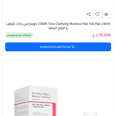
COSRX Tone Clarifying Moisture Pad 100-Pad 230ml كوسركس بادات لترطيب
و تفتيح البشرة
35,000 د.ع
productList.inStock
productList.addToCart