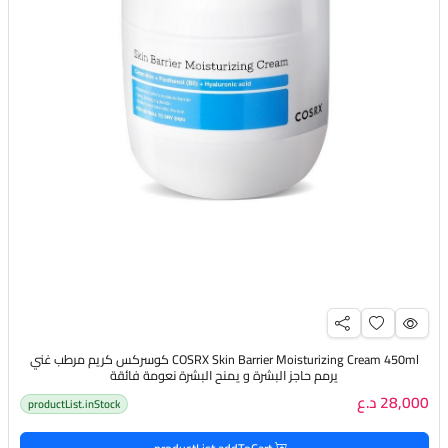
COSRX Skin Barrier Moisturizing Cream 450ml كوسركس كريم مرطب غني
يرمم حاجز البشرة و يمنح البشرة نعومة فائقة
28,000 د.ع
productList.inStock