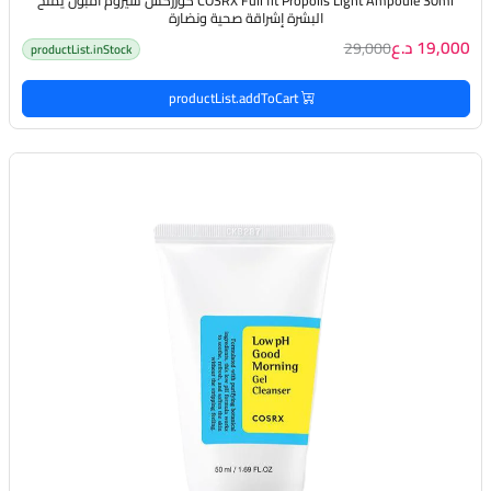
COSRX Full fit Propolis Light Ampoule 30ml كوزركس سيروم أمبول يمنح
البشرة إشراقة صحية ونضارة
19,000 د.ع
29,000
productList.inStock
productList.addToCart