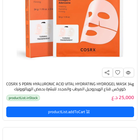
COSRX 5 PDRN HYALURONIC ACID VITAL HYDRATING HYDROGEL MASK 34g
كوزركس قناع الهيدروجيل المرطب والمجدد للبشرة بحمض الهيالورونيك
25,000 د.ع
productList.inStock
productList.addToCart