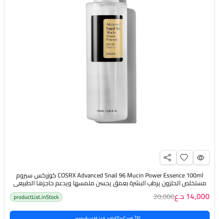
COSRX Advanced Snail 96 Mucin Power Essence 100ml كوزركس سيروم
مستخلص الحلزون يرطب البشرة بعمق يحسن ملمسها ويدعم حاجزها الطبيعي
14,000 د.ع
20,000
productList.inStock
productList.addToCart