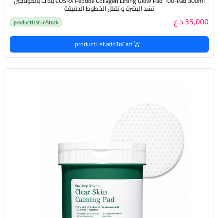
COSRX Peptide Collagen Lifting Glow Pad 100-Pad 300ml بادات بالكولاجين
تشد البشرة و تقلل الخطوط الدقيقة
35,000 د.ع
productList.inStock
productList.addToCart