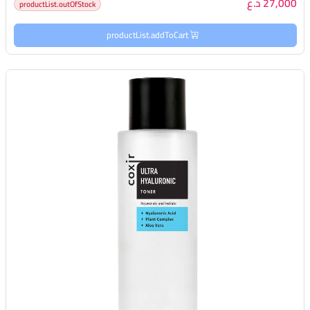
27,000 د.ع
productList.outOfStock
productList.addToCart