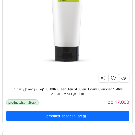
COXIR Green Tea pH Clear Foam Cleanser 150ml كوكسر غسول منظف
بالشاي الاخظر للبشرة
17,000 د.ع
productList.inStock
productList.addToCart