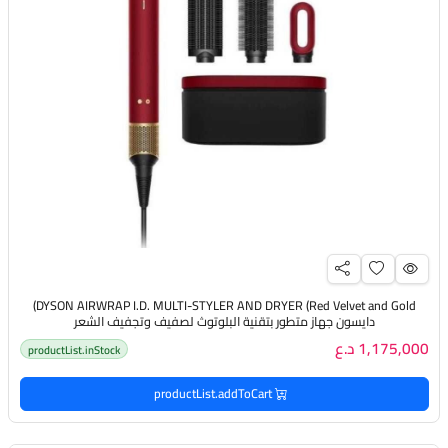
DYSON AIRWRAP I.D. MULTI-STYLER AND DRYER (Red Velvet and Gold)
دايسون جهاز متطور بتقنية البلوتوث لصفيف وتجفيف الشعر
1,175,000 د.ع
productList.inStock
productList.addToCart