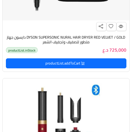
DYSON SUPERSONIC NURAL HAIR DRYER RED VELVET / GOLD دايسون جهاز
متطور لتصفيف وتجفيف الشعر
725,000 د.ع
productList.inStock
productList.addToCart