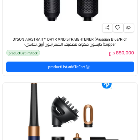
DYSON AIRSTRAIT™️ DRYR AND STRAIGHTENER (Prussian Blue/Rich
Copper) دايسون مكواة لتصفيف الشعر (بلون أزرق نحاسي)
880,000 د.ع
productList.inStock
productList.addToCart