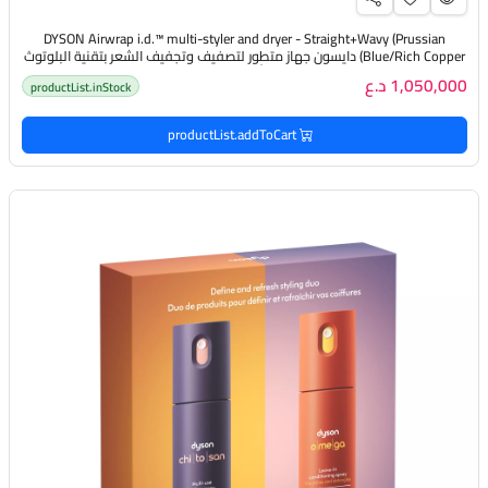
DYSON Airwrap i.d.™️ multi-styler and dryer - Straight+Wavy (Prussian
Blue/Rich Copper) دايسون جهاز متطور لتصفيف وتجفيف الشعر بتقنية البلوتوث
(بلون أزرق نحاسي)
1,050,000 د.ع
productList.inStock
productList.addToCart