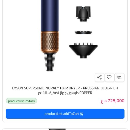
DYSON SUPERSONIC NURAL™️ HAIR DRYER - PRUSSIAN BLUE/RICH
COPPER دايسون جهاز تصفيف الشعر
725,000 د.ع
productList.inStock
productList.addToCart