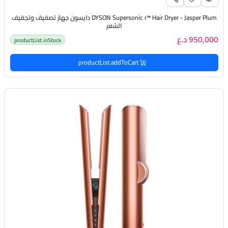
DYSON Supersonic r™️ Hair Dryer - Jasper Plum دايسون جهاز تصفيف وتجفيف
الشعر
950,000 د.ع
productList.inStock
productList.addToCart