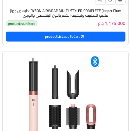
DYSON AIRWRAP MULTI-STYLER COMPLETE (Jasper Plum) دايسون جهاز
متطور لتصفيف وتجفيف الشعر باللون البنفسجي والوردي
1,175,000 د.ع
productList.inStock
productList.addToCart