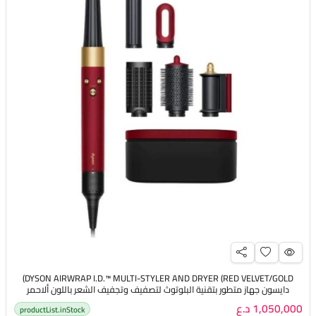
DYSON AIRWRAP I.D.™ MULTI-STYLER AND DRYER (RED VELVET/GOLD)
دايسون جهاز متطور بتقنية البلوتوث لتصفيف وتجفيف الشعر باللون ألاحمر
المخملي ، والذهبي
1,050,000 د.ع
productList.inStock