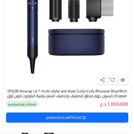
DYSON Airwrap i.d.™️ multi-styler and dryer Curly+Coily (Prussian Blue/Rich
Copper) دايسون جهاز متطور لتصفيف وتجفيف الشعر بتقنية البلوتوث (بلون أزرق
نحاسي)
1,050,000 د.ع
productList.inStock
productList.addToCart