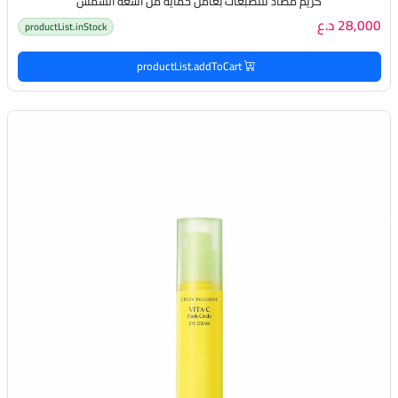
كريم مضاد للتصبغات بعامل حماية من أشعة الشمس
28,000 د.ع
productList.inStock
productList.addToCart