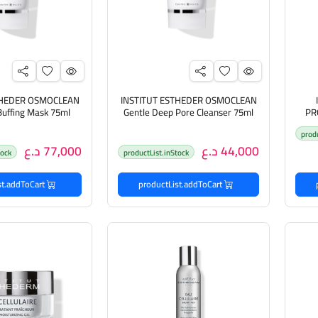
THEDER OSMOCLEAN
INSTITUT ESTHEDER OSMOCLEAN
Buffing Mask 75ml
Gentle Deep Pore Cleanser 75ml
PR
لتقدم
غسول منظف للبشرة
ماسك معالج 
prod
44,000 د.ع
77,000 د.ع
tock
productList.inStock
productList.addToCart
productList.addToCart