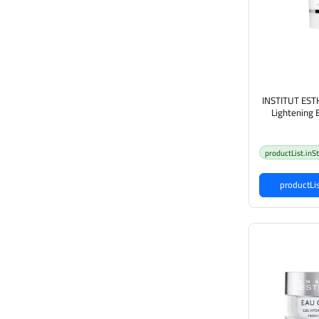
INSTITUT ES
Lightening 
للبشرة
productList.inS