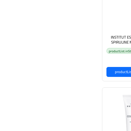
INSTITUT 
SPIRULINE
INTENSIF SPI
productList.inS
كثف للعناية