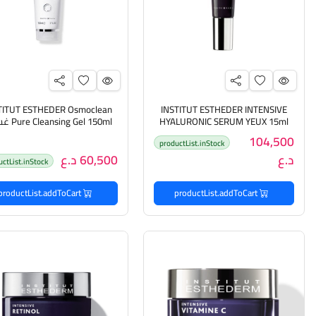
TITUT ESTHEDER Osmoclean
INSTITUT ESTHEDER INTENSIVE
HYALURONIC SERUM YEUX 15ml
ng Gel 150ml
سيروم الهايلرونك أسد المرطب للعين
جل منظف للبشرة
104,500
productList.inStock
د.ع
60,500 د.ع
uctList.inStock
productList.addToCart
productList.addToCart