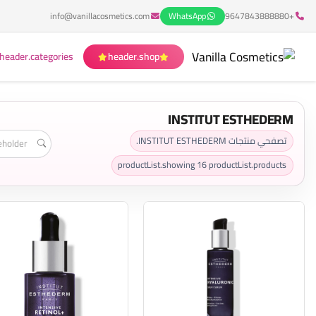
info@vanillacosmetics.com
WhatsApp
+9647843888880
header.categories
header.shop
INSTITUT ESTHEDERM
تصفحي منتجات INSTITUT ESTHEDERM.
productList.showing
16
productList.products