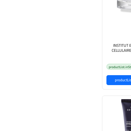
INSTITUT
CELLULAIR
FRAICHEUR جل كريم المرطب
بشرة
productList.inS