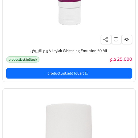
Leylak Whitening Emulsion 50 ML كريم التبييض
25,000 د.ع
productList.inStock
productList.addToCart