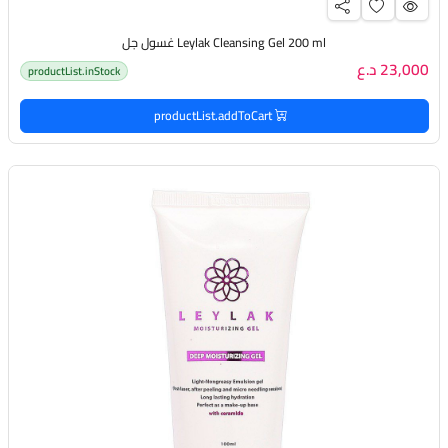
Leylak Cleansing Gel 200 ml غسول جل
23,000 د.ع
productList.inStock
productList.addToCart