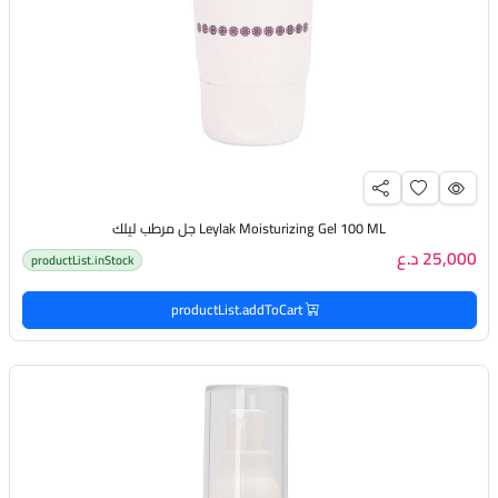
Leylak Moisturizing Gel 100 ML جل مرطب ليلك
25,000 د.ع
productList.inStock
productList.addToCart