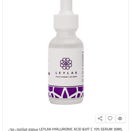
LEYLAK HYALURONIC ACID &VIT C 10% SERUM 30ML سيروم فيتامين سي