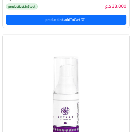
33,000 د.ع
productList.inStock
productList.addToCart