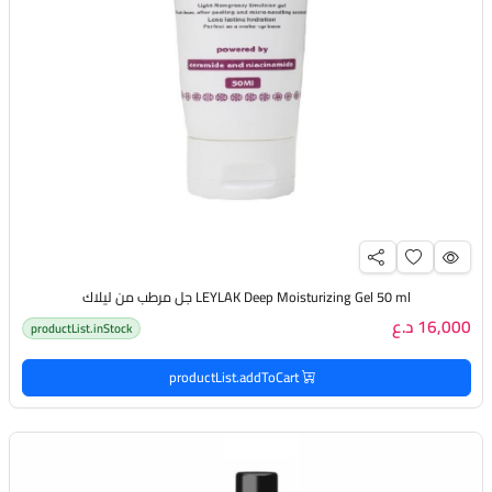
LEYLAK Deep Moisturizing Gel 50 ml جل مرطب من ليلاك
16,000 د.ع
productList.inStock
productList.addToCart