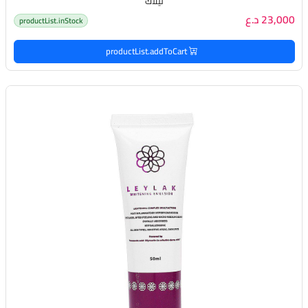
ليلاك
23,000 د.ع
productList.inStock
productList.addToCart