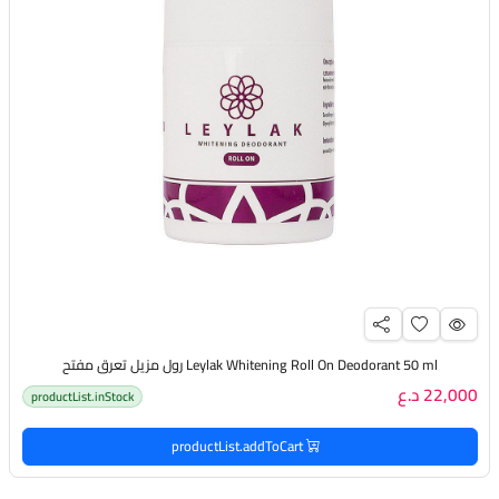
Leylak Whitening Roll On Deodorant 50 ml رول مزيل تعرق مفتح
22,000 د.ع
productList.inStock
productList.addToCart