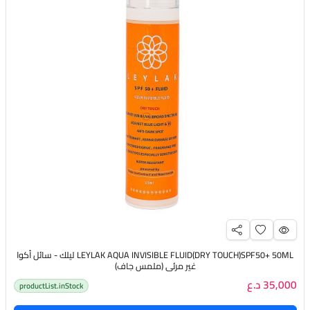
LEYLAK AQUA INVISIBLE FLUID(DRY TOUCH)SPF50+ 50ML ليلك - سائل أكوا
غير مرئي (ملمس جاف)
35,000 د.ع
productList.inStock