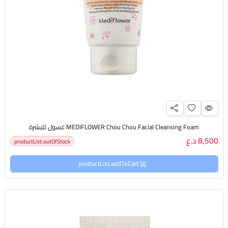
MEDIFLOWER Chou Chou Facial Cleansing Foam غسول للبشرة
8,500 د.ع
productList.outOfStock
productList.addToCart