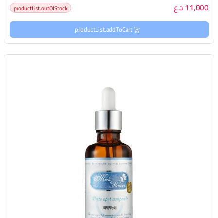
11,000 د.ع
productList.outOfStock
productList.addToCart