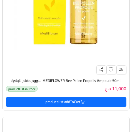
MEDIFLOWER Bee Pollen Propolis Ampoule 50ml سيروم مفتح للبشرة
11,000 د.ع
productList.inStock
productList.addToCart