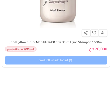
MEDIFLOWER Etre Doux Argan Shampoo 1000ml شامبو معالج للشعر
20,000 د.ع
productList.outOfStock
productList.addToCart