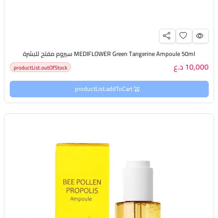
MEDIFLOWER Green Tangerine Ampoule 50ml سيروم مفتح للبشرة
10,000 د.ع
productList.outOfStock
productList.addToCart