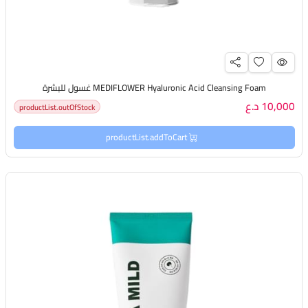
MEDIFLOWER Hyaluronic Acid Cleansing Foam غسول للبشرة
10,000 د.ع
productList.outOfStock
productList.addToCart