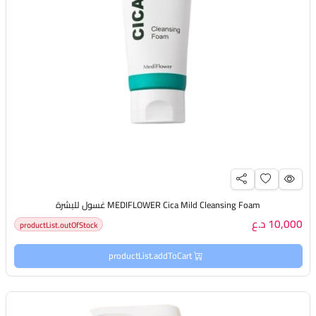
MEDIFLOWER Cica Mild Cleansing Foam غسول للبشرة
10,000 د.ع
productList.outOfStock
productList.addToCart