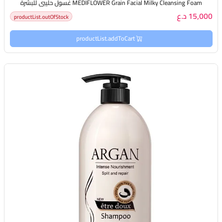
MEDIFLOWER Grain Facial Milky Cleansing Foam غسول حليبي للبشرة
15,000 د.ع
productList.outOfStock
productList.addToCart