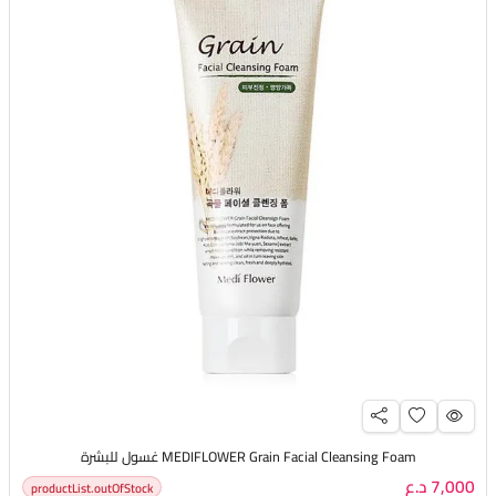
MEDIFLOWER Grain Facial Cleansing Foam غسول للبشرة
7,000 د.ع
productList.outOfStock