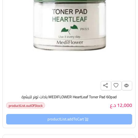
MEDIFLOWER HeartLeaf Toner Pad 60pad بادات تونر للبشرة
12,000 د.ع
productList.outOfStock
productList.addToCart