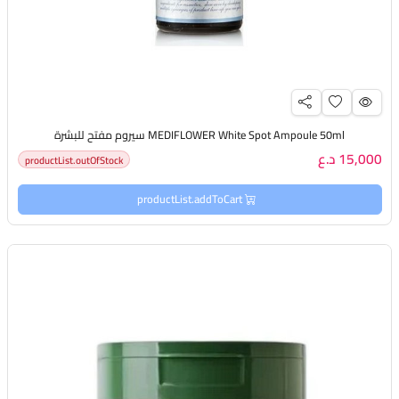
MEDIFLOWER White Spot Ampoule 50ml سيروم مفتح للبشرة
15,000 د.ع
productList.outOfStock
productList.addToCart