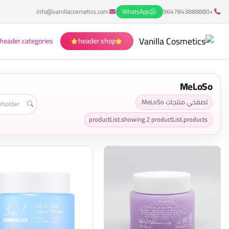
info@vanillacosmetics.com
WhatsApp
+9647843888880
header.categories
header.shop
MeLoSo
تصفحي منتجات MeLoSo.
productList.showing
2
productList.products