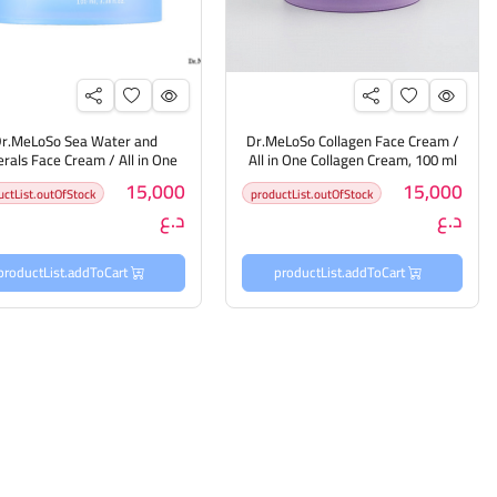
r.MeLoSo Sea Water and
Dr.MeLoSo Collagen Face Cream /
rals Face Cream / All in One
All in One Collagen Cream, 100 ml
كريم كولاجين الكل في واحد
Aqua Cream, 100 ml ك
15,000
15,000
uctList.outOfStock
productList.outOfStock
واحد
د.ع
د.ع
productList.addToCart
productList.addToCart