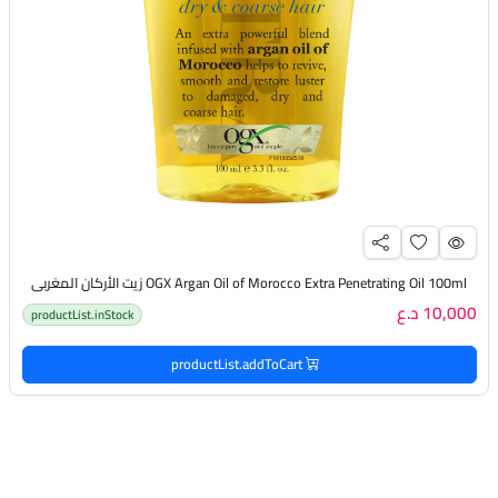
OGX Argan Oil of Morocco Extra Penetrating Oil 100ml زيت الأركان المغربي
10,000 د.ع
productList.inStock
productList.addToCart