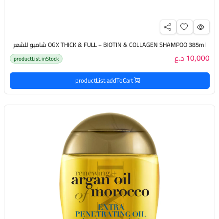
OGX THICK & FULL + BIOTIN & COLLAGEN SHAMPOO 385ml شامبو للشعر
10,000 د.ع
productList.inStock
productList.addToCart