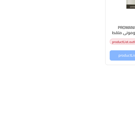
PROMANI G
Tweezers Pr بروموني ملقط
عر
productList.out