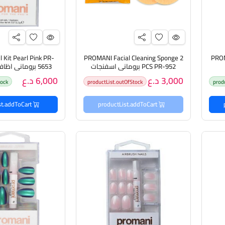
 Kit Pearl Pink PR-
PROMANI Facial Cleaning Sponge 2
PROM
PCS PR-952 بروماني اسفنجات
5653 بروماني اظ
تنظيف الوجه
وردي لؤل
3,000 د.ع
6,000 د.ع
tock
productList.outOfStock
prod
productList.addToCart
productList.addToCart