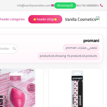
info@vanillacosmetics.com
WhatsApp
+9647843888880
header.categories
header.shop
promani
تصفحي منتجات promani.
productList.showing
16
productList.products