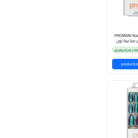
PROMANI Nail
افر صناعية لون
ؤي
productList.inS