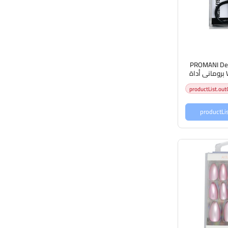
PROMANI Del
With Spring PR-812 بروماني أداة
موش
productList.out