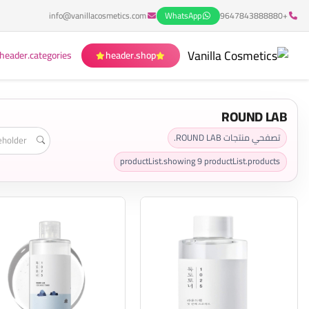
info@vanillacosmetics.com
WhatsApp
+9647843888880
header.categories
header.shop
ROUND LAB
تصفحي منتجات ROUND LAB.
productList.showing
9
productList.products