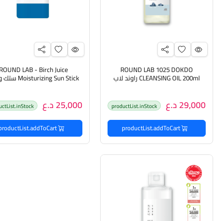
ROUND LAB - Birch Juice
ROUND LAB 1025 DOKDO
CLEANSING OIL 200ml راوند لاب
sturizing Sun Stick
غسول زيتي
حماية من الشمس
29,000 د.ع
25,000 د.ع
uctList.inStock
productList.inStock
productList.addToCart
productList.addToCart