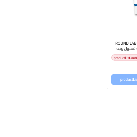
ROUND LAB B
ند لاب غسول وجه
productList.out