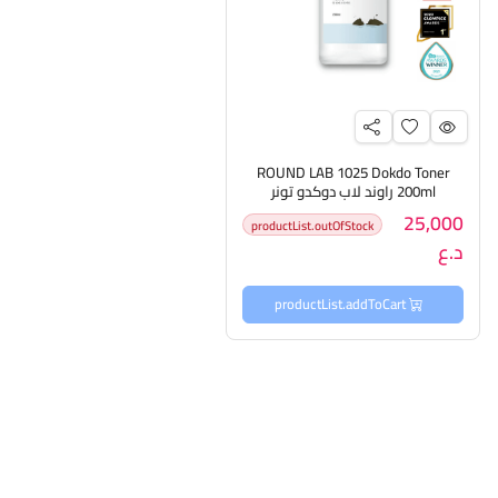
ROUND LAB 1025 Dokdo Toner
200ml راوند لاب دوكدو تونر
25,000
productList.outOfStock
د.ع
productList.addToCart