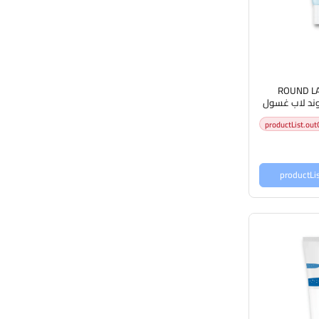
ROUND L
CLEANSER 1 راوند لاب غسول
productList.out