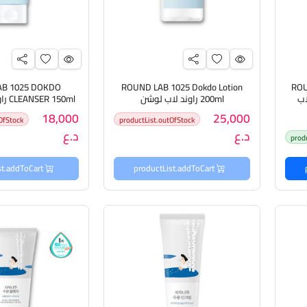
AB 1025 DOKDO
ROUND LAB 1025 Dokdo Lotion
ROU
200ml راوند لاب لوشن
50ml
للبشرة
18,000
25,000
OfStock
productList.outOfStock
د.ع
د.ع
prod
productList.addToCart
productList.addToCart