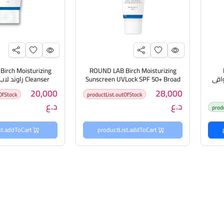
irch Moisturizing
ROUND LAB Birch Moisturizing
Moi ستك واقي
Sunscreen UVLock SPF 50+ Broad
Cleanser راو
Spectrum واقي من الشمس مرطب
مرطب
20,000
28,000
OfStock
productList.outOfStock
من خشب البتولا
د.ع
د.ع
prod
productList.addToCart
productList.addToCart