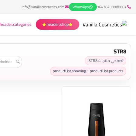
info@vanillacosmetics.com
WhatsApp
+9647843888880
header.categories
header.shop
STR8
تصفحي منتجات STR8.
productList.showing
1
productList.products