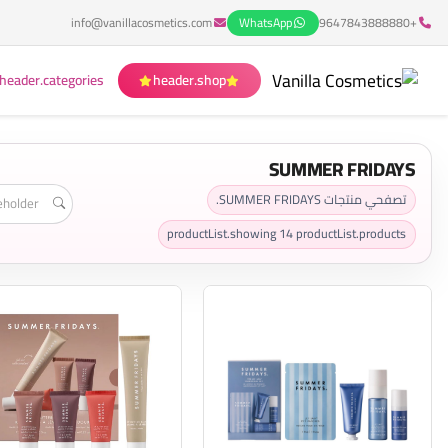
info@vanillacosmetics.com
WhatsApp
+9647843888880
header.categories
header.shop
SUMMER FRIDAYS
تصفحي منتجات SUMMER FRIDAYS.
productList.showing
14
productList.products