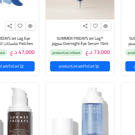
DAYS Jet Lag Eye
SUMMER FRIDAYS Jet Lag™
SU
BALM SET (15g+) سمر
Overnight Eye Serum 15ml سيروم
Patches ماسكا
فاه
العيون الليلي من سمر فرايديز
فرايديز
73,000 د.ع
47,000 د.ع
tock
productList.inStock
prod
productList.addToCart
productList.addToCart