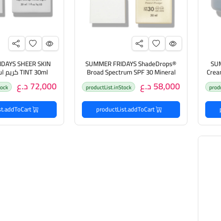
DAYS SHEER SKIN
SUMMER FRIDAYS ShadeDrops®
SUM
Crea
Broad Spectrum SPF 30 Mineral
TINT 30ml كريم اساس للبشرة
Milk Sunscreen 50ml واقي من
58,000 د.ع
72,000 د.ع
tock
productList.inStock
prod
اشعة الشمس
productList.addToCart
productList.addToCart