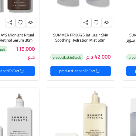
YS Midnight Ritual
SUMMER FRIDAYS Jet Lag™ Skin
SUM
 منظف سوبر
Soothing Hydration Mist 50ml
مست مرطب للبشرة
ميدنايت لل
115,000
tock
42,000 د.ع
د.ع
productList.inStock
prod
productList.addToCart
productList.addToCart