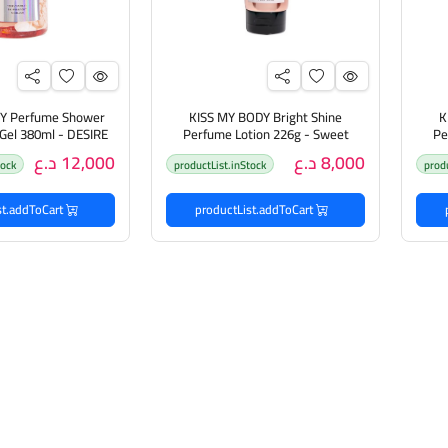
Y Perfume Shower
KISS MY BODY Bright Shine
K
Perfume Lotion 226g - Sweet
Pe
رائحة
Vanilla Cotton لوشن مرطب للجسم
للجسم
8,000 د.ع
12,000 د.ع
tock
productList.inStock
prod
برائحة الفانيليا الحلوة والقطن اللامع
productList.addToCart
productList.addToCart