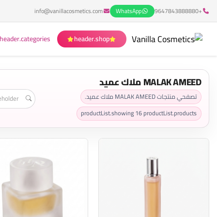
info@vanillacosmetics.com
WhatsApp
+9647843888880
header.categories
header.shop
MALAK AMEED ملاك عميد
تصفحي منتجات MALAK AMEED ملاك عميد.
productList.showing
16
productList.products