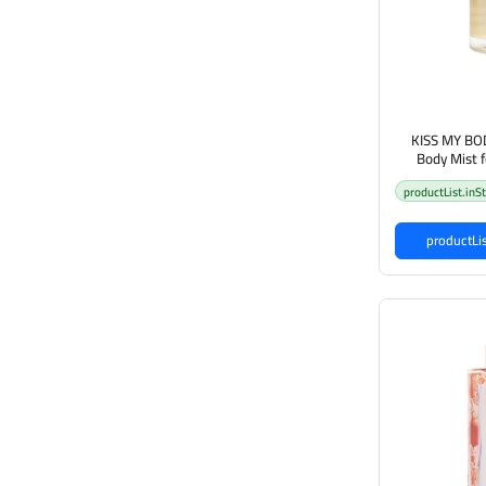
KISS MY BOD
Body Mist 
Sweet Vanilla Cotton مست عطري
productList.inS
 للجسم