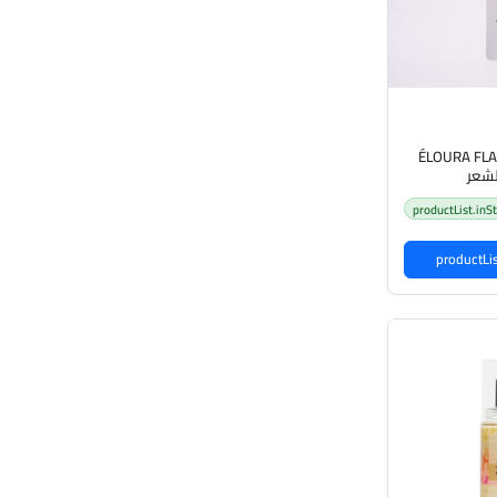
ÉLOURA FLA
لشعر
productList.inS