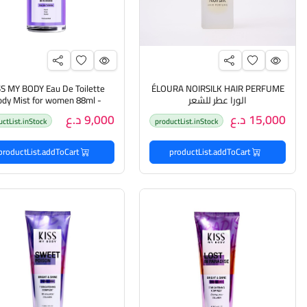
SS MY BODY Eau De Toilette
ÉLOURA NOIRSILK HAIR PERFUME
الورا عطر للشعر
dy Mist for women 88ml -
SWEET POISON مست ع
15,000 د.ع
9,000 د.ع
uctList.inStock
productList.inStock
بنفحات فاخرة للجسم
productList.addToCart
productList.addToCart