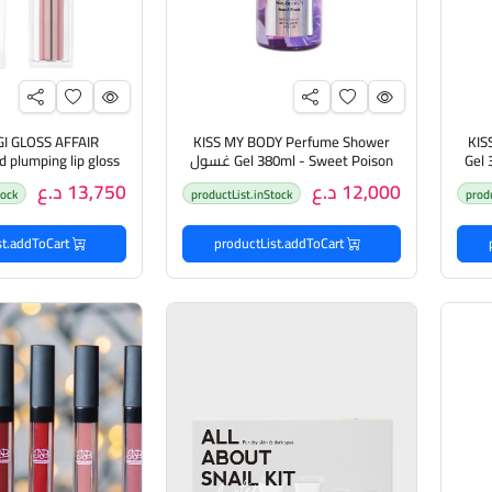
I GLOSS AFFAIR
KISS MY BODY Perfume Shower
KIS
Gel 
Gel 380ml - Sweet Poison غسول
d plumping lip gloss
معطر للجسم
بيلا اوجي ملمع 
12,000 د.ع
13,750 د.ع
tock
productList.inStock
prod
وممتلئ
productList.addToCart
productList.addToCart