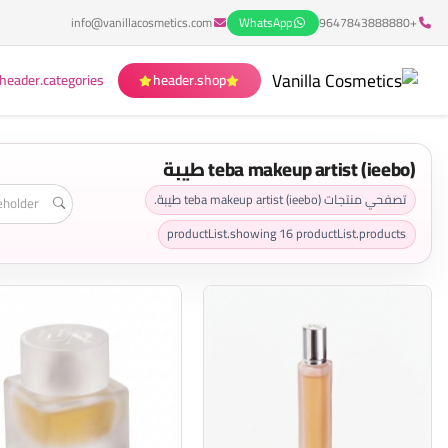
info@vanillacosmetics.com
WhatsApp
+9647843888880
header.categories
header.shop
teba makeup artist (ieebo) طيبة
تصفحي منتجات teba makeup artist (ieebo) طيبة.
productList.showing
16
productList.products