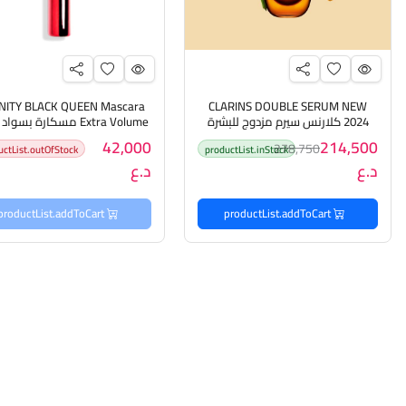
INITY BLACK QUEEN Mascara
CLARINS DOUBLE SERUM NEW
2024 كلارنس سيرم مزدوج للبشرة
Extra Volume مسكارة بسو
بأصدار جديد - 30ml
من انفنتي
42,000
214,500
278,750
uctList.outOfStock
productList.inStock
د.ع
د.ع
productList.addToCart
productList.addToCart