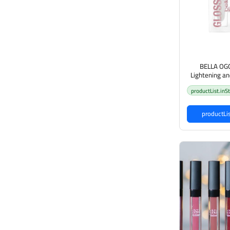
BELLA OGG
Lightening an
شفاه مضيء
productList.inS