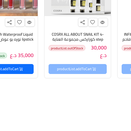
h Waterproof Liquid
COSRX ALL ABOUT SNAIL KIT 4-
INF
اد فاحم
step كوزاركس مجموعة العناية
lipstick نوره بو عوض لكود ليب ستك
بالبشرة
30,000
productList.outOfStock
prod
د.ع
35,000 د.ع
tock
productList.addToCart
productList.addToCart