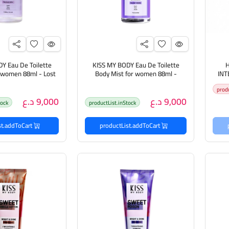
Y Eau De Toilette
KISS MY BODY Eau De Toilette
H
r women 88ml - Lost
Body Mist for women 88ml -
INT
SWEET POISON مست عطري
n Paradise
prod
بنفحات فاخرة للجسم
فاخرة لل
9,000 د.ع
9,000 د.ع
tock
productList.inStock
productList.addToCart
productList.addToCart