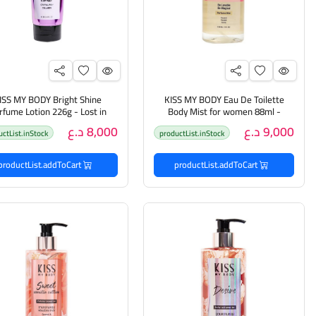
ISS MY BODY Bright Shine
KISS MY BODY Eau De Toilette
rfume Lotion 226g - Lost in
Body Mist for women 88ml -
Sweet Vanilla Cotton مست عطري
Paradise لوشن مرطب للجسم 
9,000 د.ع
8,000 د.ع
uctList.inStock
productList.inStock
بنفحات فاخرة للجسم
اليوسفي وزنابق الوادي والعن
productList.addToCart
productList.addToCart