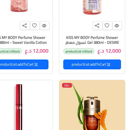
S MY BODY Perfume Shower
KISS MY BODY Perfume Shower
Gel 380ml - DESIRE غسول معطر
380ml - Sweet Vanilla Cotton
للجسم
غسول معطر للجسم
12,000 د.ع
12,000 د.ع
uctList.inStock
productList.inStock
productList.addToCart
productList.addToCart
-23%