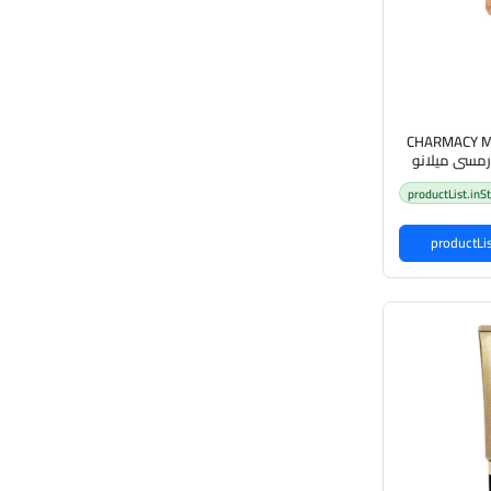
CHARMACY M
productList.inS