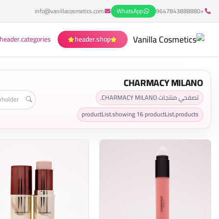
info@vanillacosmetics.com
WhatsApp
+9647843888880
header.categories
header.shop
CHARMACY MILANO
تصفحي منتجات CHARMACY MILANO.
productList.showing
16
productList.products