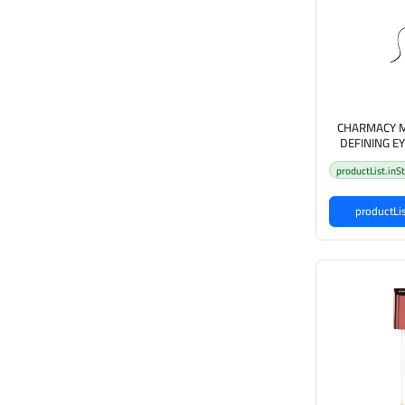
CHARMACY M
DEFINING E
ب من چارمسي
productList.inS