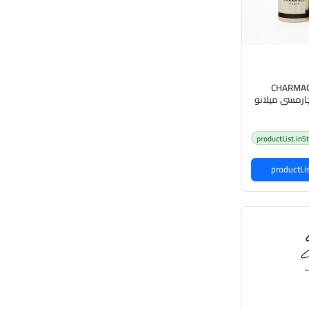
CHARMAC
HIGHLIGHTER - چارمسي ميلانو
لوجه
productList.inS