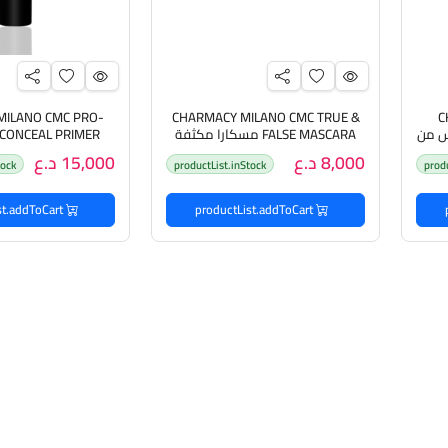
MILANO CMC PRO-
CHARMACY MILANO CMC TRUE &
C
م اساس من
FALSE MASCARA مسكارا مكثفة
للرموش من چارمسي
مصحح للبشرة م
8,000 د.ع
15,000 د.ع
tock
productList.inStock
prod
productList.addToCart
productList.addToCart