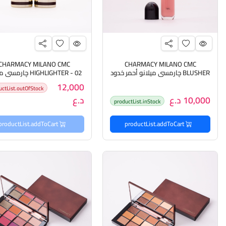
CHARMACY MILANO CMC
CHARMACY MILANO CMC
BLUSHER چارمسي ميلانو أحمر خدود
HIGHLIGHTER - 02 چارم
هايلايتر للوجه
12,000
uctList.outOfStock
10,000 د.ع
د.ع
productList.inStock
productList.addToCart
productList.addToCart