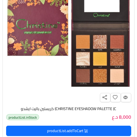
CHRISTINE EYESHADOW PALETTE (C) كريستين باليت ايشدو
8,000 د.ع
productList.inStock
productList.addToCart