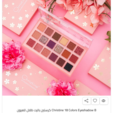
Christine 18 Colors Eyeshadow B كرستين باليت ظلال للعيون