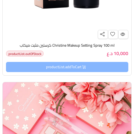
Christine Makeup Setting Spray 100 ml كرستين مثبت ميكاب
10,000 د.ع
productList.outOfStock
productList.addToCart