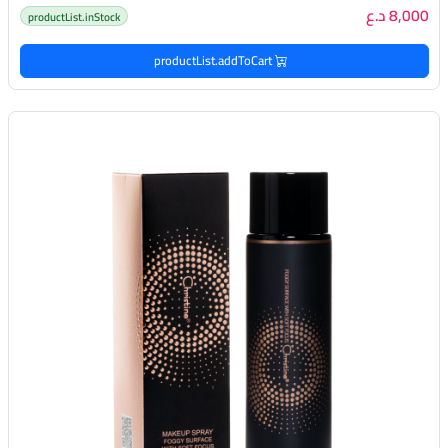
8,000 د.ع
productList.inStock
productList.addToCart