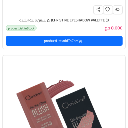
CHRISTINE EYESHADOW PALETTE (B) كريستين باليت ايشدو
8,000 د.ع
productList.inStock
productList.addToCart