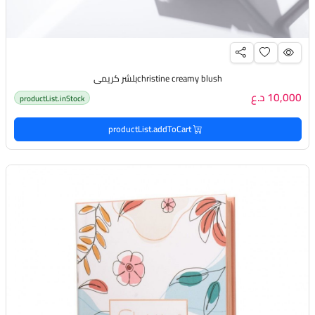
christine creamy blushبلشر كريمي
10,000 د.ع
productList.inStock
productList.addToCart