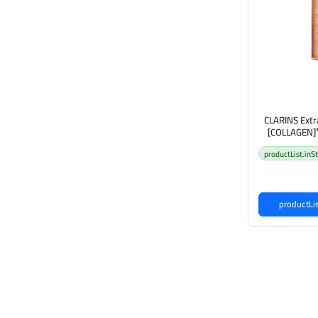
CLARINS Extr
[COLLAGEN]³
ef كلارنس مستحلب شد
productList.inS
تطور