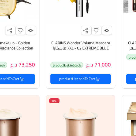
 make up - Golden
CLARINS Wonder Volume Mascara
CLAR
لسفر
XXL - 02 EXTREME BLUE ماسكارا
كلارنس وندر فوليوم - مجموعة
مكياج - مجموعة جو
prod
جولدن راديانس Collection
71,000 د.ع
73,250 د.ع
tock
productList.inStock
productList.addToCart
productList.addToCart
-14%