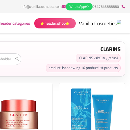
info@vanillacosmetics.com
WhatsApp
+9647843888880
header.categories
header.shop
CLARINS
تصفحي منتجات CLARINS.
productList.showing
16
productList.products