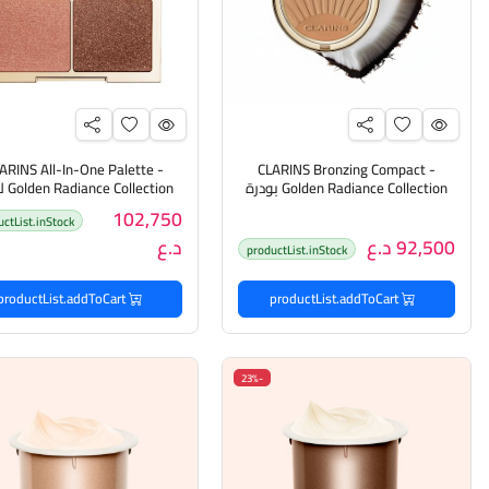
ARINS All-In-One Palette -
CLARINS Bronzing Compact -
Golden Radiance Collection بودرة
lection
تسمير مضغوطة من كلارنس -
الألوان الكل في واحدمن كلا
102,750
uctList.inStock
مجموعة الإشراقة الذهبية
92,500 د.ع
د.ع
productList.inStock
productList.addToCart
productList.addToCart
-23%