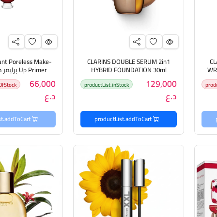
ant Poreless Make-
CLARINS DOUBLE SERUM 2in1
CL
WRA
HYBRID FOUNDATION 30ml
Up Primer 
حديد
كلارنس كريم أساس معالج وموحد
للمسام من ك
66,000
129,000
OfStock
productList.inStock
prod
للون البشرة
د.ع
د.ع
productList.addToCart
productList.addToCart