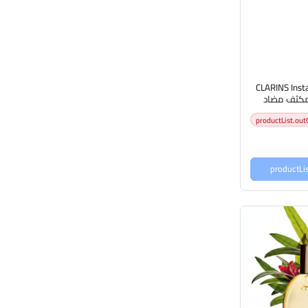
CLARINS Inst
برايمر مكثف مضاد
لارنس
productList.out