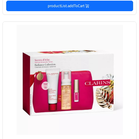
productList.addToCart