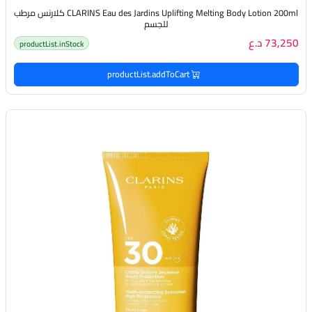
CLARINS Eau des Jardins Uplifting Melting Body Lotion 200ml كلارنس مرطب
للجسم
73,250 د.ع
productList.inStock
productList.addToCart