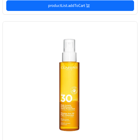
productList.addToCart