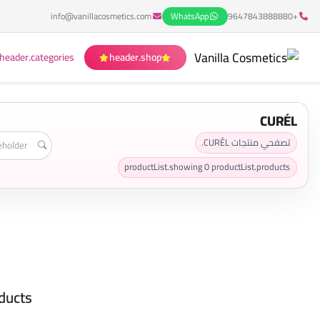
info@vanillacosmetics.com
WhatsApp
+9647843888880
header.categories
header.shop
CURÉL
تصفحي منتجات CURÉL.
productList.showing
0
productList.products
ducts