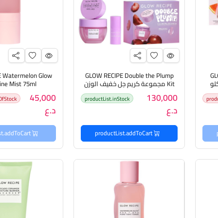
 Watermelon Glow
GLOW RECIPE Double the Plump
GL
لو
Kit مجموعة كريم جل خفيف الوزن
ine Mist 75ml
يرطب البشرة من كلو ريسيبي
45,000
130,000
OfStock
productList.inStock
prod
د.ع
د.ع
productList.addToCart
productList.addToCart