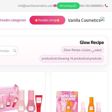
info@vanillacosmetics.com
WhatsApp
+9647843888880
header.categories
header.shop
Glow Recipe
تصفحي منتجات Glow Recipe.
productList.showing
16
productList.products