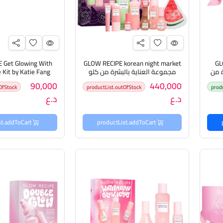
 Get Glowing With
GLOW RECIPE korean night market
GL
ة من
مجموعة العناية بالبشرة من كلو
ريسيبي
العناية بالبشرة من
90,000
440,000
OfStock
productList.outOfStock
prod
د.ع
د.ع
productList.addToCart
productList.addToCart