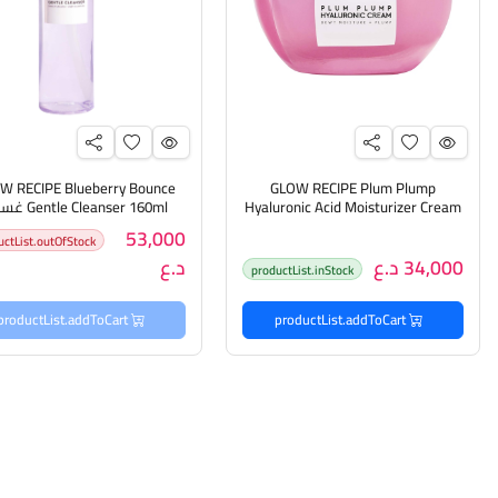
W RECIPE Blueberry Bounce
GLOW RECIPE Plum Plump
Hyaluronic Acid Moisturizer Cream
e Cleanser 160ml
20mlكريم الهايلرونك أسد المرطب
رغوي منظف للبشرة
53,000
uctList.outOfStock
للبشرة
34,000 د.ع
د.ع
productList.inStock
productList.addToCart
productList.addToCart