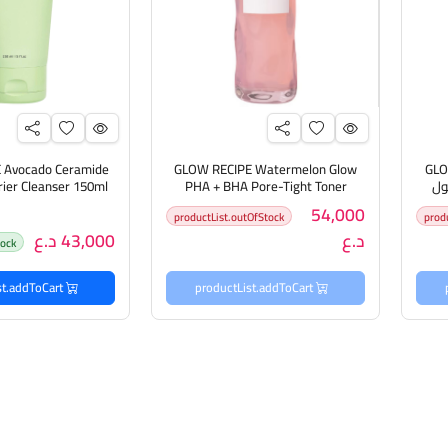
 Avocado Ceramide
GLOW RECIPE Watermelon Glow
GLO
Gentl غسول
PHA + BHA Pore-Tight Toner
rier Cleanser 150ml
150ml تونر للبشرة
منظف ​ومقوي لحا
54,000
productList.outOfStock
prod
د.ع
43,000 د.ع
tock
productList.addToCart
productList.addToCart