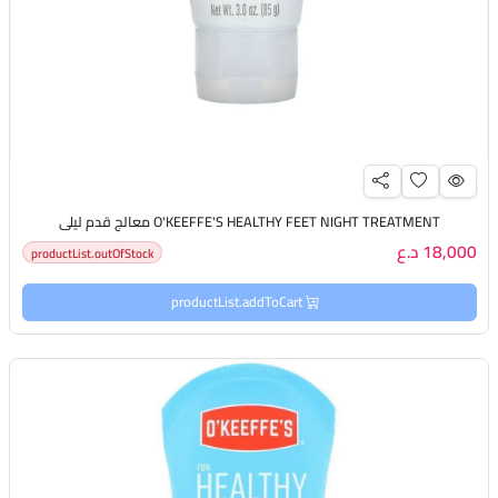
O'KEEFFE'S HEALTHY FEET NIGHT TREATMENT معالج قدم ليلي
18,000 د.ع
productList.outOfStock
productList.addToCart