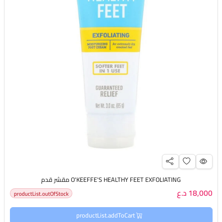
O'KEEFFE'S HEALTHY FEET EXFOLIATING مقشر قدم
18,000 د.ع
productList.outOfStock
productList.addToCart