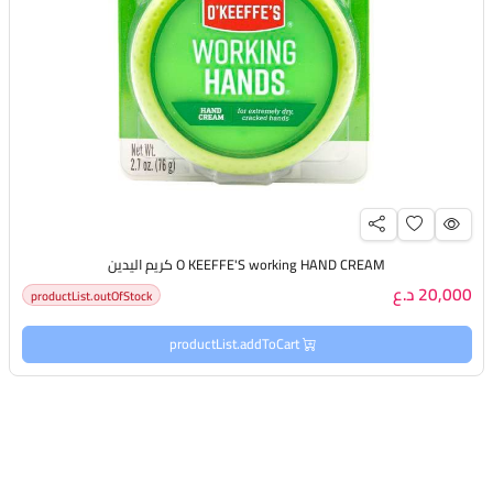
O KEEFFE'S working HAND CREAM كريم اليدين
20,000 د.ع
productList.outOfStock
productList.addToCart