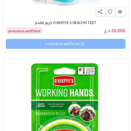
O KEEFFE S HEALTHY FEET كريم للقدم
20,000 د.ع
productList.outOfStock
productList.addToCart