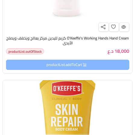
O'Keeffe's Working Hands Hand Cream كريم لليدين مركز يعالج ويخفف ويصلح
الأيدي
18,000 د.ع
productList.outOfStock
productList.addToCart