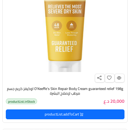
O'Keeffe's Skin Repair Body Cream guaranteed relief 198g اوكيفز كريم جسم
مرطب لإصلاح البشرة
20,000 د.ع
productList.inStock
productList.addToCart