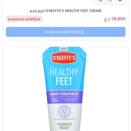
O'KEEFFE'S HEALTHY FEET CREAM كريم قدم
18,000 د.ع
productList.outOfStock
productList.addToCart