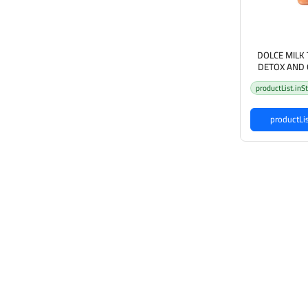
DOLCE MILK 
DETOX AND 
SHAMPOO 350 دولتشي ميلك
productList.inS
لرآس الدهنية