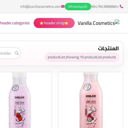
info@vanillacosmetics.com
WhatsApp
+9647843888880
header.categories
header.shop
المنتجات
productList.showing
10
productList.products