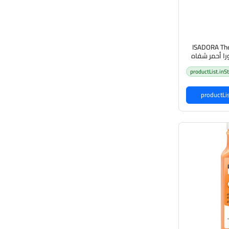
ISADORA The
Liqui إيزادورا أحمر شفاه
productList.inS