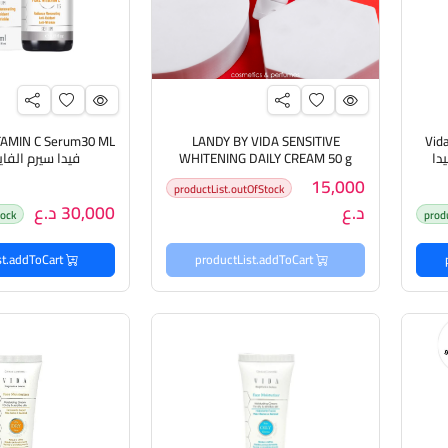
LANDY BY VIDA SENSITIVE
Vid
Moisturizing فيدا
WHITENING DAILY CREAM 50 g
فيدا سيرم الفا
فيدا كريم تفتيح المناطق الحساسة
15,000
productList.outOfStock
د.ع
30,000 د.ع
tock
prod
productList.addToCart
productList.addToCart