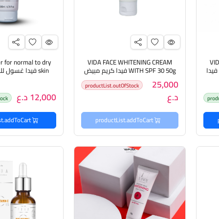
r for normal to dry
VIDA FACE WHITENING CREAM
VI
WITH SPF 30 for dry skin 50g فيدا
WITH SPF 30 50g فيدا كريم مبيض
skin فيدا غسول ل
فة
وجه للبشرة الدهنية
والجافة
25,000
productList.outOfStock
د.ع
12,000 د.ع
tock
prod
productList.addToCart
productList.addToCart