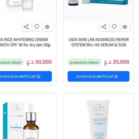
DA FACE WHITENING CREAM
VIDA SKIN LAB ADVANCED REPAIR
SYSTEM B5+ HA SERUM & SUN
DEFENSE ڤيدا بگج واقي شمس +
كريم مبيض وجه للبشرة الجا
سيروم للعناية بالبشرة
35,000 د.ع
30,000 د.ع
uctList.inStock
productList.inStock
productList.addToCart
productList.addToCart