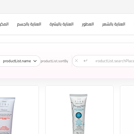
العناية بالشعر
العطور
العناية بالبشرة
العناية بالجسم
المكي
productList.sortBy