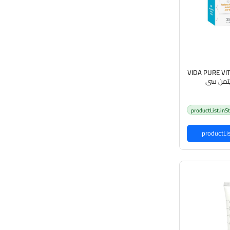
VIDA PURE VITAMIN C Serum30 ML
يتمن سي
productList.inS