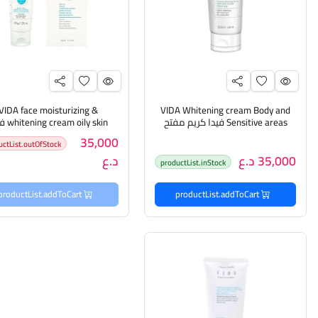
VIDA face moisturizing &
VIDA Whitening cream Body and
Sensitive areas فيدا كريم مفتح
am oily skin
للجسم والمناطق الحساسة
مرطب+كريم تفتيح للبشرة الده
35,000
uctList.outOfStock
35,000 د.ع
د.ع
productList.inStock
productList.addToCart
productList.addToCart