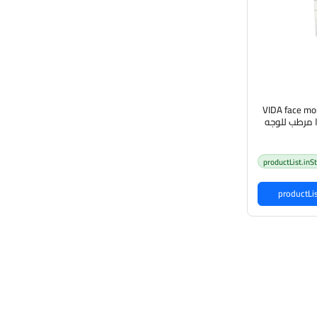
VIDA face mois
dry & se فيدا مرطب للوجه
والحساسة
productList.inS