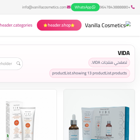
info@vanillacosmetics.com
WhatsApp
+9647843888880
header.categories
header.shop
VIDA
تصفحي منتجات VIDA.
productList.showing
13
productList.products