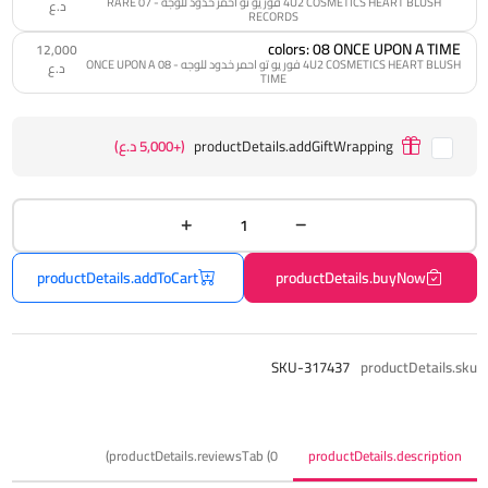
4U2 COSMETICS HEART BLUSH فور يو تو احمر خدود للوجه - 07 RARE
د.ع
RECORDS
colors: 08 ONCE UPON A TIME
12,000
4U2 COSMETICS HEART BLUSH فور يو تو احمر خدود للوجه - 08 ONCE UPON A
د.ع
TIME
productDetails.addGiftWrapping
(+5,000 د.ع)
productDetails.addToCart
productDetails.buyNow
SKU-317437
productDetails.sku
productDetails.reviewsTab (0)
productDetails.description