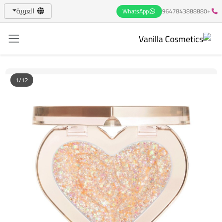
العربية
WhatsApp
+9647843888880
1/12