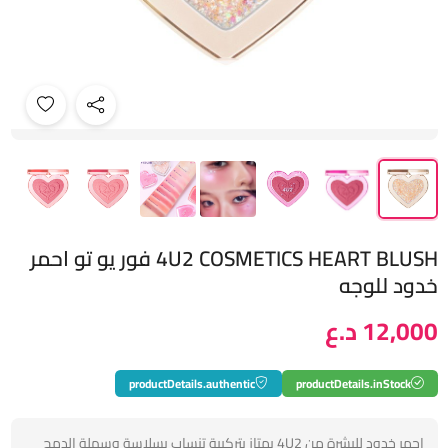
4U2 COSMETICS HEART BLUSH فور يو تو احمر
خدود للوجه
12,000 د.ع
productDetails.authentic
productDetails.inStock
احمر خدود للبشرة من 4U2 يمتاز بتركيبة تنساب بسلاسة وسهلة الدمج