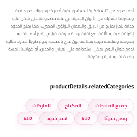
أحمر خدود من 4U2 بتركيبة لامعة، وبريقية أحمر خدود وينك لخدود ندية
ومشرقة! تشكيلة من الألوان الجميلة في علبة مضغوطة على شكل قلب
جذابة يتميز بمزيج من البريق واللمعان اللؤلؤي المضيء، مما يمنح الخدود
إشراقة ندية ومتألقة. مع تقنية بودرة سوفت فيلينج، يتميز أحمر الخدود
بنعومته وسلاسة مزجه بسلاسة لون غني بالصبغة، يدوم طويلاً لخدود مثالية
تدوم طوال اليوم. يمكن استخدامه على العينين والخدين، أو كهايلايتر لمسة
واحدة لخدود ندية ومشرقة.
productDetails.relatedCategories
جميع المنتجات
المكياج
الماركات
وصل حديثا
4U2
احمر خدود
4U2