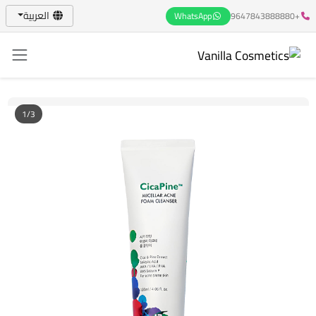
العربية
WhatsApp
+9647843888880
1/3