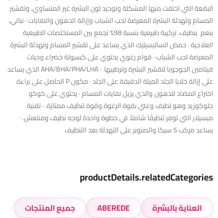
البقعة التي اختفت منها المشكلة وتوحيد لون البشرة غير المتساوي، وتقشير
المسام وتهدئة البشرة المعرضة لحب الشباب وإزالة الدهون والنفايات · نباتي،
ينعم ينظيف، تركيبة طبيعية بنسبة 98% تجمع بين المستخلصات الطبيعية
العلاجية · حمض الساليسيليك الذي يساعد على تقشير المسام وتهدئة البشرة
المعرضة لحب الشباب · قوام رغوي يحتوي على كبسولة خضراء وحبات
فيتامين الجوجوبا لتقشير البشرة وترطيبها ‏ · AHA/BHA/PHA/LHA الذي يساعد
على إزالة خلايا الجلد الميتة الدقيقة على الجلد · مكون P الحاصل على براءة
اختراع المضاد للدهون والذي يزيل نفايات المسام · يحتوي على كوكو
جلوكوزيد وهو لطيف وغني بقوة الرغوة وقوة تنظيف ممتازة. · تقنية
ميسيلار التي توفر تنظيفًا شاملاً في خطوة واحدة لوجه نظيف ومنتعش. ·
يساعد مركب 5 سيكا والصنوبر على التهدئة بعد التنظيف
productDetails.relatedCategories
العناية بالبشرة
ABEREDE
جميع المنتجات