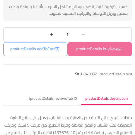
غسول بتركيبة غنية يقضي ويعالج مشاكل الحبوب وأثارها بالبشرة ينظف
بعمق ويزيل الأوساخ والجراثيم المسببة للحبوب.
productDetails.addToCart
productDetails.buyNow
SKU-243037
productDetails.sku
productDetails.reviewsTab (0)
productDetails.description
منظف ​​رغوي عالي الامتصاص للعناية بحب الشباب، يعمل على علاج البشرة
المعرضة لحب الشباب والبقع الداكنة وفرط التصبغ، من مركب 5 سيكا ومركب
الصنوبر الطبيعي (براءة اختراع رقم 10-133676) تنظيف البهتان على الفور من