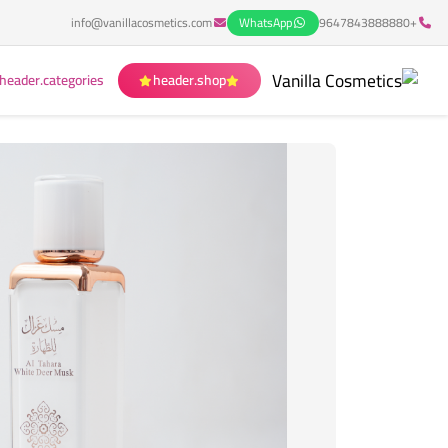
info@vanillacosmetics.com
WhatsApp
+9647843888880
header.categories
header.shop