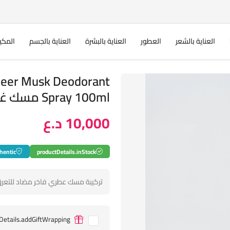
العناية بالشعر
العطور
العناية بالبشرة
العناية بالجسم
المكي
eer Musk Deodorant
Spray 100ml مسك غزال للطهارة سبراي مضاد للتعرق
10,000 د.ع
hentic
productDetails.inStock
تركيبة مسك عطري فاخر مضاد للتعرق يت
Details.addGiftWrapping