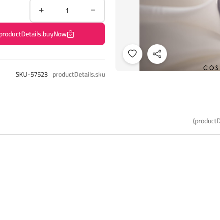
productDetails.buyNow
SKU-57523
productDetails.sku
productD