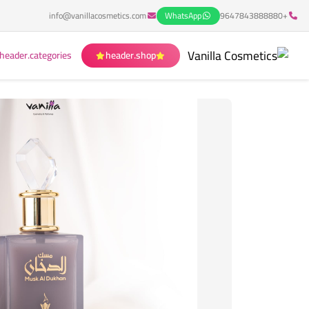
info@vanillacosmetics.com
WhatsApp
+9647843888880
header.categories
header.shop