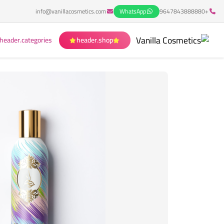
info@vanillacosmetics.com
WhatsApp
+9647843888880
header.categories
header.shop