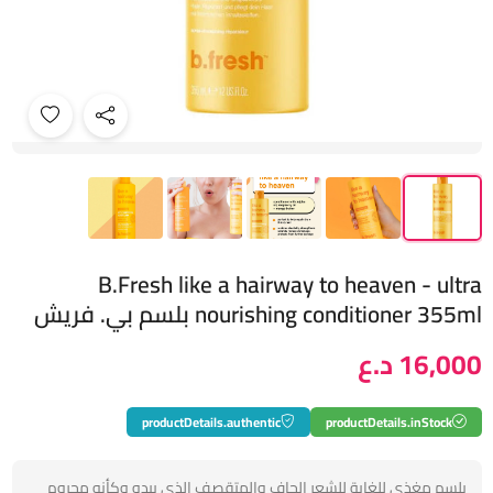
B.Fresh like a hairway to heaven - ultra
nourishing conditioner 355ml بلسم بي. فريش
16,000 د.ع
productDetails.authentic
productDetails.inStock
بلسم مغذي للغاية للشعر الجاف والمتقصف الذي يبدو وكأنه محروم