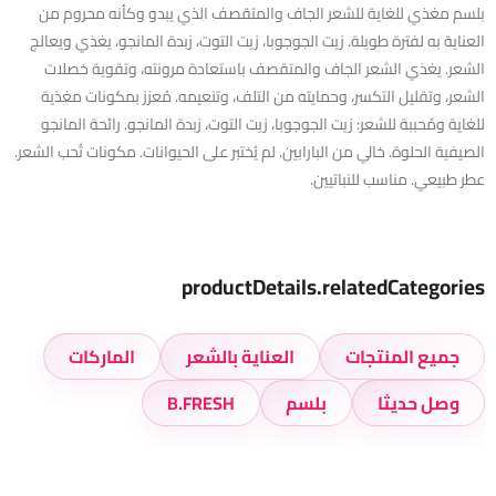
بلسم مغذي للغاية للشعر الجاف والمتقصف الذي يبدو وكأنه محروم من
العناية به لفترة طويلة. زيت الجوجوبا، زيت التوت، زبدة المانجو، يغذي ويعالج
الشعر. يغذي الشعر الجاف والمتقصف باستعادة مرونته، وتقوية خصلات
الشعر، وتقليل التكسر، وحمايته من التلف، وتنعيمه. مُعزز بمكونات مغذية
للغاية ومُحببة للشعر: زيت الجوجوبا، زيت التوت، زبدة المانجو. رائحة المانجو
الصيفية الحلوة. خالي من البارابين. لم يُختبر على الحيوانات. مكونات تُحب الشعر.
عطر طبيعي. مناسب للنباتيين.
productDetails.relatedCategories
جميع المنتجات
العناية بالشعر
الماركات
وصل حديثا
بلسم
B.FRESH