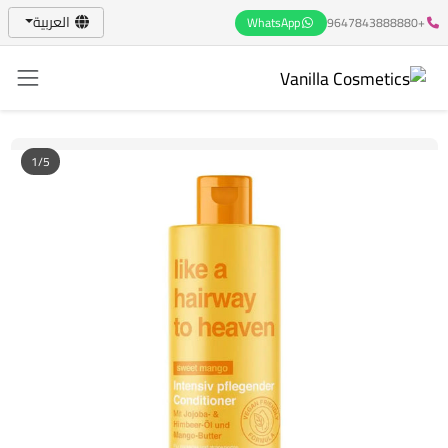
العربية
WhatsApp
+9647843888880
1/5