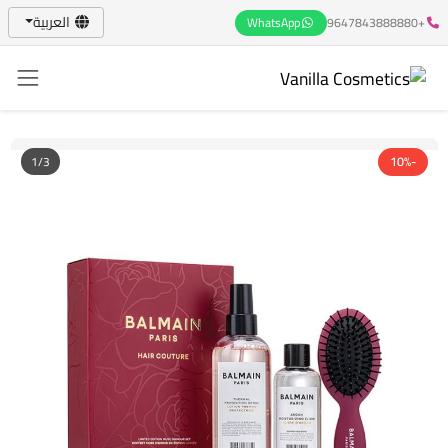
العربية
WhatsApp
+9647843888880
1/3
-10%