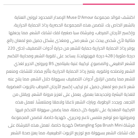
اكتشف فوائد مجموعة Muse D'Amour الإصدار المحدود لروتين العناية
بالشعر الخاص بك. تتضمن هذه المجموعة الحصرية رذاذ الحماية الحرارية،
وإكسير الأرجان المرطب، وفرشاة سبا صغيرة لفك تشابك الشعر، مما يجعلها
مثالية لأي شخص يبحث عن شعر صحي ومغذى بشكل جميل مع لمعان رائع.
يوفر رذاذ الحماية الحرارية حماية للشعر من حرارة أدوات التصفيف (حتى 220
درجة مئوية | 428 درجة فهرنهايت). يساعد على تقوية الشعر ومحاربة التكسر
للشعر الطبيعي والمصبوغ. تركيبة غنية بفيتامين B5 وبروتين الحرير تغذي
الشعر وتصلحه وتقويه. يتميز رذاذ الحماية الحرارية بتأثير مضاد للتشابك ومنعم
للشعر مما يضمن انزلاق أدوات التصفيف بسهولة خلال الشعر، مما ينتج عنه
شعر ناعم مع لمعان جميل. تم تركيب إكسير الأرجان المرطب بالزيوت العضوية
لتغذية البشرة وتجديدها بعمق. يعمل على تعزيز مرونة الشعر، ويقلل من
التجعد، ويجدد الرطوبة، ويترك الشعر ناعمًا ولامعًا ومنتعشًا. تعمل هذه
التركيبة المغذية على تقوية كل خصلة، مما يضمن سهولة التحكم فيها
ومرونتها مع توفير ملمس ناعم وحريري. كهدية خاصة، تتضمن المجموعة
فرشاة Detangling Spa Brush Mini كهدية خاصة. تعمل هذه الفرشاة على
فك تشابك الشعر بسهولة مع توزيع الزيوت الطبيعية، مما يعزز صحة الشعر