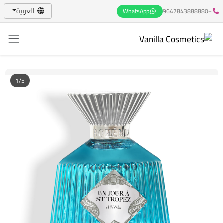
العربية
WhatsApp
+9647843888880
1/5