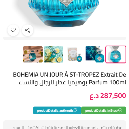
BOHEMIA UN JOUR À ST-TROPEZ Extrait De
Parfum 100ml بوهيميا عطر للرجال والنساء
287,500 د.ع
productDetails.authentic
productDetails.inStock
عطر فاخر ينتمي لمجموعة العطور الحمضية بنفحات الكشمش الاسود