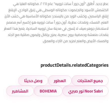
عطر جديد. أُطلق "أون جور أ سانت تروبيه" عام ٢٠٢٥. مكوناته العليا هي
الكشمش الأسود والبرغموت؛ مكوناته الوسطى هي زنبق الوادي، الإيلنغ
إيلنغ، الياسمين، وخشب الورد من باليسندر؛ مكوناته الأساسية هي خشب الأرز،
العنبر، المسك، ونفحات عطرية. أون جور أ سانت تروبيه هو إكسير آسر مصمم
لاستحضار جوهر صيف لا يُنسى في مدينة سان تروبيه الساحرة. يتميز هذا العطر
بنفحات منعشة وحمضية بروح عصرية، يمزج برتقال وليمون صقلية مع الجلد
والمسك الأبيض والعنبر لمزيد من الثراء والعمق.
productDetails.relatedCategories
جميع المنتجات
العطور
وصل حديثا
Noor Sabri نور صبري
BOHEMIA
المشاهير