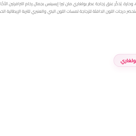
حارة. يُذكّر عنق زجاجة عطر بولغاري مان تيرا إيسينس بجمال رخام الترافرتين الأخّا
حضر درجات اللون الدافئة للزجاجة لمسات اللون البني والعنبري للتربة الإيطالية ال