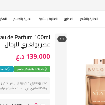
العناية بالشعر
العطور
العناية بالبشرة
العناية بالجسم
المكي
Eau de Parfum 100ml
1/2
عطر بولغاري للرجال
139,000 د.ع
hentic
productDetails.inStock
عطر بولغاري مان تيرا إيسينس دافئ
والكالامانزي في بصمة خشبية وتراب