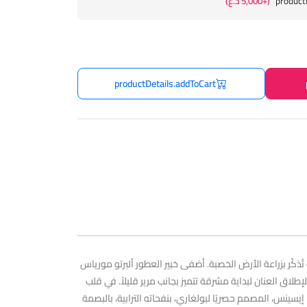
product
(+5,000 د.ع)
productDetails.addToCart
كّر بزراعة الأرض الخصبة. أضفى خبير العطور ألبرتو مورياس
اق العنان لبداية مشرقة تتميز بجانب مرير قليلاً. في قلب
يسينس، المصمم حصريًا لبولغاري، بنفحاته الترابية، بالبصمة