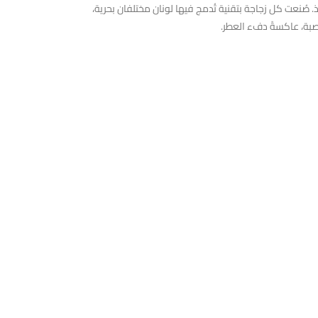
ذ. صُنعت كل زجاجة بتقنية تُدمج فيها لونان مختلفان بحرية،
خصبة، عاكسةً دفء العطر.