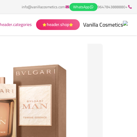
info@vanillacosmetics.com
WhatsApp
+9647843888880
header.categories
header.shop