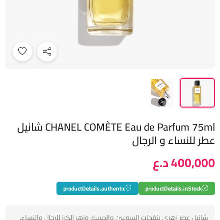
CHANEL COMÈTE Eau de Parfum 75ml شانيل
عطر للنساء و الرجال
400,000 د.ع
productDetails.authentic
productDetails.inStock
شانيل عطر زهري بنفحات السوسن والمسك وزهر الكرز للرجال والنساء.