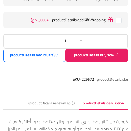
productDetails.addGiftWrapping
(+5,000 د.ع)
productDetails.addToCart
productDetails.buyNow
SKU-229672
productDetails.sku
productDetails.reviewsTab (0)
productDetails.description
كوميت من شانيل عطر زهري للنساء والرجال. هذا عطر جديد. أُطلق كوميت
عام ٢٠٢٤. مصمم هذا العطر هو أوليفييه بولج. مكوناته العليا هي زهر الكرز