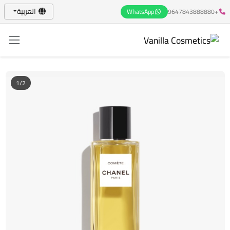
العربية
WhatsApp
+9647843888880
1/2