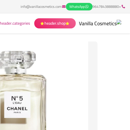
info@vanillacosmetics.com
WhatsApp
+9647843888880
header.categories
header.shop