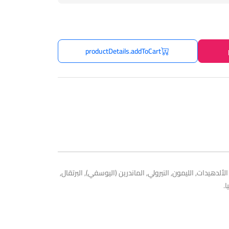
productDetails.addToCart
 2016. Olivier Polge قام بتوقيع هذا العطر. إفتتاحية العطر الألدهيدات, الليمون, النيرولي, الماندرين (اليوسفي), البرتقال,
.