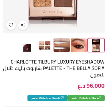
CHARLOTTE TILBURY LUXURY EYESHADOW
PALETTE - THE BELLA SOFIA شارلوت باليت ظلال
للعيون
96,000 د.ع
productDetails.authentic
productDetails.inStock