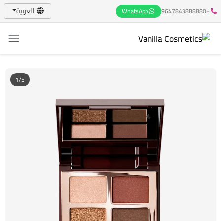
العربية
WhatsApp
+9647843888880
1/5