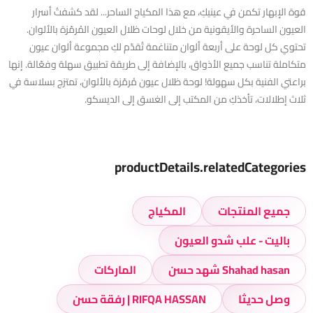
قوة الإبهار تكمن في عينيكِ، مع هذا المكياج الساحر... لقد كشفتُ أسرار
العيون الساحرة والأيقونية من خلال لوحات ظلال العيون المُرمّزة بالألوان.
تحتوي كل لوحة على أربعة ألوان متناغمة تُقدّم لكِ مجموعة ألوان عيون
متكاملة تناسب جميع الأذواق، بالإضافة إلى طريقة تطبيق سهلة وفعّالة. إنها
براعتي الفنية بكل سهولة! لوحة ظلال عيون مُرمّزة بالألوان، تمتزج بسلاسة في
ثلاث إطلالات، تأخذكِ من المكتب إلى الغسق إلى الديسكو.
productDetails.relatedCategories
جميع المنتجات
المكياج
باليت - علب شدو العيون
Shahad hasan شهد حسن
الماركات
وصل حديثا
RIFQA HASSAN | رفقة حسن