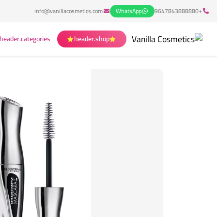
info@vanillacosmetics.com
WhatsApp
+9647843888880
header.categories
header.shop