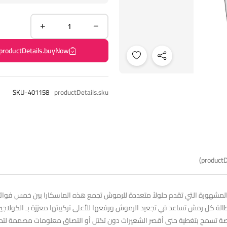
productDetails.buyNow
SKU-401158
productDetails.sku
productD
Extraordi من Deborah تُعد من الأنواع المشهورة التي تقدم حلولاً متعددة للرموش تجمع هذه الماس
إطالة كل رمش تساعد في تجعيد الرموش ورفعها للأعلى تركيبتها معززة بـ الكولاج
 خاصة تسمح بتغطية حتى أقصر الشعيرات دون تكتل أو التصاق معلومات مصممة لتدو