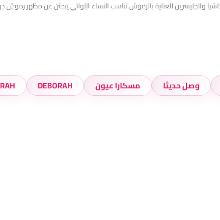
شيا والجليسرين للعناية بالرموش تناسب النساء اللواتي يبحثن عن مظهر رموش د
وصل حديثا
مسكارا عيون
DEBORAH
ORAH