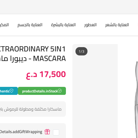
العناية بالشعر
العطور
العناية بالبشرة
العناية بالجسم
المكي
TRAORDINARY 5IN1
1/3
MASCARA - ديبورا ماسكارا للرموش
17,500 د.ع
hentic
productDetails.inStock
ماسكارا مكثفة ومطولة للرموش بتركي
Details.addGiftWrapping